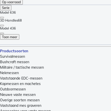
Op voorraad
Serie
Model 6
36
3D Handles
68
Model 4
36
Toon meer
Productsoorten
Survivalmessen
Bushcraft messen
Militaire / tactische messen
Nekmessen
Vaststaande EDC-messen
Kapmessen en machetes
Outdoormessen
Nieuwe vaste messen
Overige soorten messen
Vaststaand mes graveren
Accessoires voor vaste messen