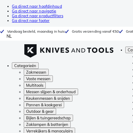
Ga direct naar hoofdinhoud
Ga direct naar navigatie
Ga direct naar productfilters
Ga direct naar footer
Vandaag besteld, maandag in huis
Gratis verzending vanaf €50
Grat
NL
Ca
Categorieën
Zakmessen
Vaste messen
Multitools
Messen slijpen & onderhoud
Keukenmessen & snijden
Pannen & kookgerei
Outdoor & gear
Bijlen & tuingereedschap
Zaklampen & batterijen
Verrekijkers & monoculairs