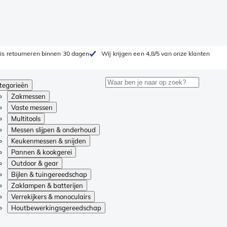
is retourneren binnen 30 dagen
Wij krijgen een 4,8/5 van onze klanten
tegorieën
Zakmessen
Vaste messen
Multitools
Messen slijpen & onderhoud
Keukenmessen & snijden
Pannen & kookgerei
Outdoor & gear
Bijlen & tuingereedschap
Zaklampen & batterijen
Verrekijkers & monoculairs
Houtbewerkingsgereedschap