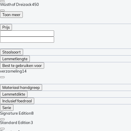
Wüsthof Dreizack
450
Toon meer
Prijs
Staalsoort
Lemmetlengte
Best te gebruiken voor
verzameling
14
Materiaal handgreep
Lemmetdikte
Inclusief foedraal
Serie
Signature Edition
8
Standard Edition
3