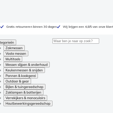
0
Gratis retourneren binnen 30 dagen
Wij krijgen een 4,8/5 van onze klan
tegorieën
Zakmessen
Vaste messen
Multitools
Messen slijpen & onderhoud
Keukenmessen & snijden
Pannen & kookgerei
Outdoor & gear
Bijlen & tuingereedschap
Zaklampen & batterijen
Verrekijkers & monoculairs
Houtbewerkingsgereedschap