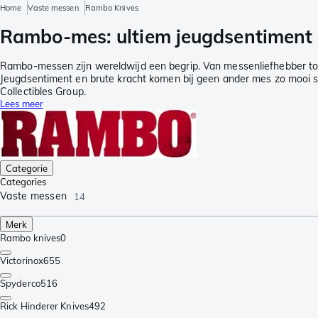
Home
Vaste messen
Rambo Knives
Rambo-mes: ultiem jeugdsentiment e
Rambo-messen zijn wereldwijd een begrip. Van messenliefhebber tot f
Jeugdsentiment en brute kracht komen bij geen ander mes zo mooi sa
Collectibles Group.
Lees meer
Categorie
Categories
Vaste messen
14
Merk
Rambo knives
0
Victorinox
655
Spyderco
516
Rick Hinderer Knives
492