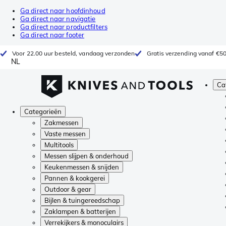
Ga direct naar hoofdinhoud
Ga direct naar navigatie
Ga direct naar productfilters
Ga direct naar footer
Voor 22.00 uur besteld, vandaag verzonden
Gratis verzending vanaf €5
NL
Ca
Categorieën
Zakmessen
Vaste messen
Multitools
Messen slijpen & onderhoud
Keukenmessen & snijden
Pannen & kookgerei
Outdoor & gear
Bijlen & tuingereedschap
Zaklampen & batterijen
Verrekijkers & monoculairs