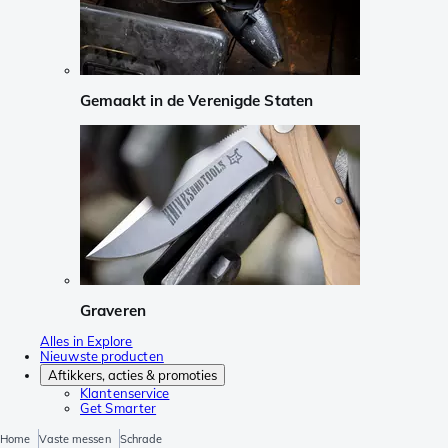
Gemaakt in de Verenigde Staten
Graveren
Alles in Explore
Nieuwste producten
Aftikkers, acties & promoties
Klantenservice
Get Smarter
Home
Vaste messen
Schrade