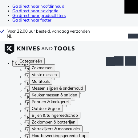
Ga direct naar hoofdinhoud
Ga direct naar navigatie
Ga direct naar productfilters
Ga direct naar footer
Voor 22.00 uur besteld, vandaag verzonden
NL
Categorieën
Categorieën
Zakmessen
Zakmessen
Vaste messen
Vaste messen
Multitools
Multitools
Messen slijpen & onderhoud
Messen slijpen & onderhoud
Keukenmessen & snijden
Keukenmessen & snijden
Pannen & kookgerei
Pannen & kookgerei
Outdoor & gear
Outdoor & gear
Bijlen & tuingereedschap
Bijlen & tuingereedschap
Zaklampen & batterijen
Zaklampen & batterijen
Verrekijkers & monoculairs
Verrekijkers & monoculairs
Houtbewerkingsgereedschap
Houtbewerkingsgereedschap