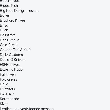
Benchmade
Blade-Tech
Big Idea Design messen
Böker
Bradford Knives
Brisa
Buck
Casström
Chris Reeve
Cold Steel
Condor Tool & Knife
Daily Customs
Doble O Knives
ESEE Knives
Extrema Ratio
Fällkniven
Fox Knives
Helle
Hultafors
KA-BAR
Karesuando
Kizer
Leatherman vaststaande messen