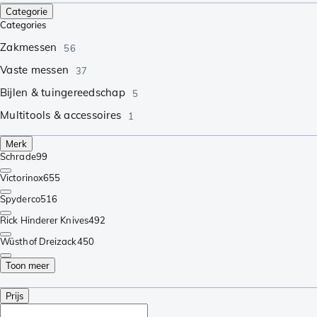
Categorie
Categories
Zakmessen
56
Vaste messen
37
Bijlen & tuingereedschap
5
Multitools & accessoires
1
Merk
Schrade
99
Victorinox
655
Spyderco
516
Rick Hinderer Knives
492
Wüsthof Dreizack
450
Toon meer
Prijs