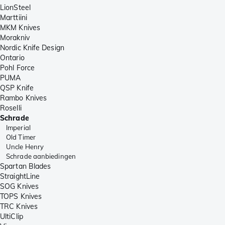
LionSteel
Marttiini
MKM Knives
Morakniv
Nordic Knife Design
Ontario
Pohl Force
PUMA
QSP Knife
Rambo Knives
Roselli
Schrade
Imperial
Old Timer
Uncle Henry
Schrade aanbiedingen
Spartan Blades
StraightLine
SOG Knives
TOPS Knives
TRC Knives
UltiClip