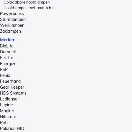
Oplaadbare hoofdlampen
Hoofdlampen met rood licht
Powerbanks
Stormlampen
Werklampen
Zaklampen
Merken
BioLite
Duracell
Elzetta
Energizer
ESP
Fenix
Feuerhand
Gear Keeper
HDS Systems
Ledlenser
Lupine
Maglite
Nitecore
Petzl
Polarion HID