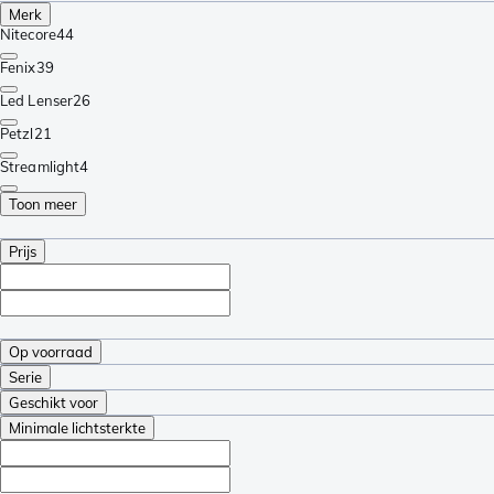
Merk
Nitecore
44
Fenix
39
Led Lenser
26
Petzl
21
Streamlight
4
Toon meer
Prijs
Op voorraad
Serie
Geschikt voor
Minimale lichtsterkte