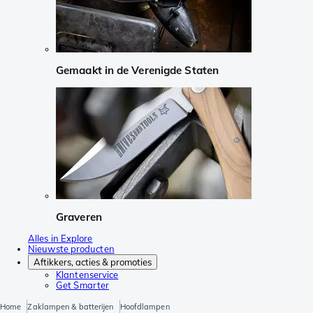
Gemaakt in de Verenigde Staten
Graveren
Alles in Explore
Nieuwste producten
Aftikkers, acties & promoties
Klantenservice
Get Smarter
Home
Zaklampen & batterijen
Hoofdlampen