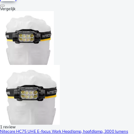
Vergelijk
1 review
Nitecore HC75 UHE E-focus Work Headlamp, hoofdlamp, 3000 lumens