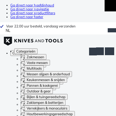
Ga direct naar hoofdinhoud
Ga direct naar navigatie
Ga direct naar productfilters
Ga direct naar footer
Voor 22.00 uur besteld, vandaag verzonden
NL
Categorieën
Categorieën
Zakmessen
Zakmessen
Vaste messen
Vaste messen
Multitools
Multitools
Messen slijpen & onderhoud
Messen slijpen & onderhoud
Keukenmessen & snijden
Keukenmessen & snijden
Pannen & kookgerei
Pannen & kookgerei
Outdoor & gear
Outdoor & gear
Bijlen & tuingereedschap
Bijlen & tuingereedschap
Zaklampen & batterijen
Zaklampen & batterijen
Verrekijkers & monoculairs
Verrekijkers & monoculairs
Houtbewerkingsgereedschap
Houtbewerkingsgereedschap