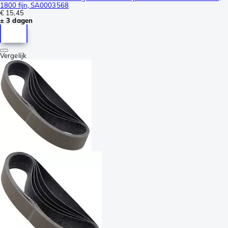
1800 fijn, SA0003568
€ 15,45
± 3 dagen
Vergelijk