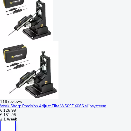
116 reviews
Work Sharp Precision Adjust Elite WS09DX066 slijpsysteem
€ 126,99
€ 151,95
± 1 week