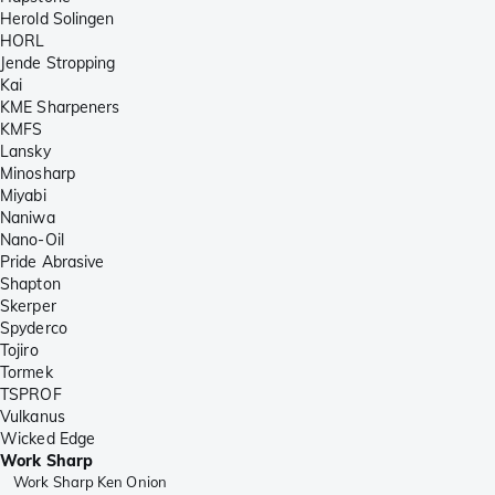
Herold Solingen
HORL
Jende Stropping
Kai
KME Sharpeners
KMFS
Lansky
Minosharp
Miyabi
Naniwa
Nano-Oil
Pride Abrasive
Shapton
Skerper
Spyderco
Tojiro
Tormek
TSPROF
Vulkanus
Wicked Edge
Work Sharp
Work Sharp Ken Onion