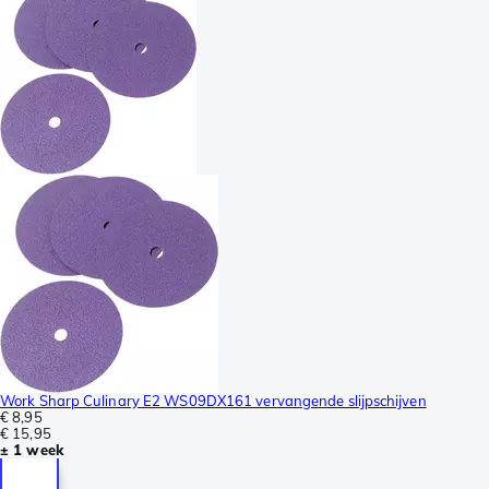
Work Sharp Culinary E2 WS09DX161 vervangende slijpschijven
€ 8,95
€ 15,95
± 1 week