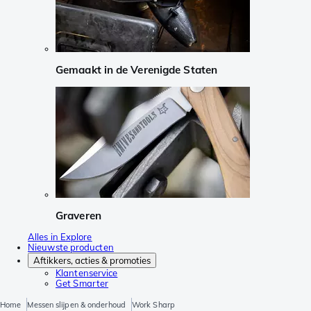
Gemaakt in de Verenigde Staten
Graveren
Alles in Explore
Nieuwste producten
Aftikkers, acties & promoties
Klantenservice
Get Smarter
Home
Messen slijpen & onderhoud
Work Sharp