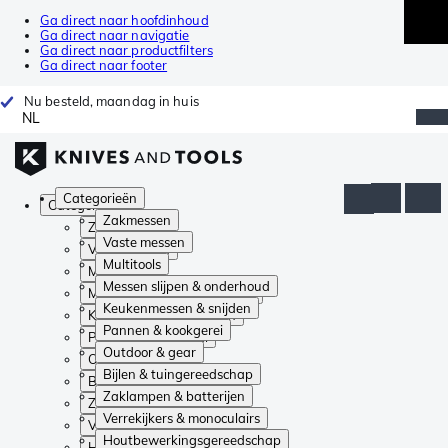
Ga direct naar hoofdinhoud
Ga direct naar navigatie
Ga direct naar productfilters
Ga direct naar footer
Nu besteld, maandag in huis
NL
Categorieën
Categorieën
Zakmessen
Zakmessen
Vaste messen
Vaste messen
Multitools
Multitools
Messen slijpen & onderhoud
Messen slijpen & onderhoud
Keukenmessen & snijden
Keukenmessen & snijden
Pannen & kookgerei
Pannen & kookgerei
Outdoor & gear
Outdoor & gear
Bijlen & tuingereedschap
Bijlen & tuingereedschap
Zaklampen & batterijen
Zaklampen & batterijen
Verrekijkers & monoculairs
Verrekijkers & monoculairs
Houtbewerkingsgereedschap
Houtbewerkingsgereedschap