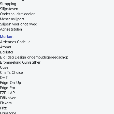
Stropping
Slijpstaven
Onderhoudsmiddelen
Messenslijpers
Slijpen voor onderweg
Aanzetstalen
Merken
Ardennes Coticule
Atoma
Ballistol
Big Idea Design onderhoudsgereedschap
Brommeland Gunleather
Case
Chef's Choice
DMT
Edge-On-Up
Edge Pro
EZE-LAP
Fällkniven
Fiskars
Flitz
Hapstone