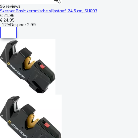
96 reviews
Skerper Basic keramische slijpstaaf, 24.5 cm, SH003
€ 21,96
€ 24,95
-
12%
Bespaar
2,99