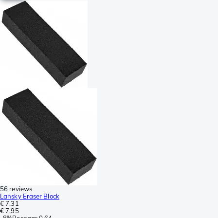
56 reviews
Lansky Eraser Block
€ 7,31
€ 7,95
-
8%
Bespaar
0,64