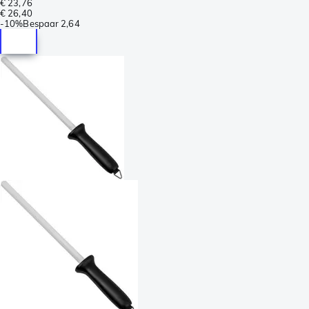
€ 23,76
€ 26,40
-
10%
Bespaar
2,64