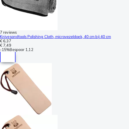
7 reviews
Knivesandtools Polishing Cloth, microvezeldoek, 40 cm bij 40 cm
€ 6,37
€ 7,49
-
15%
Bespaar
1,12