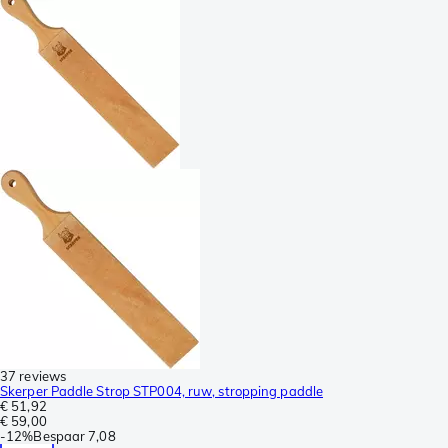
37 reviews
Skerper Paddle Strop STP004, ruw, stropping paddle
€ 51,92
€ 59,00
-
12%
Bespaar
7,08