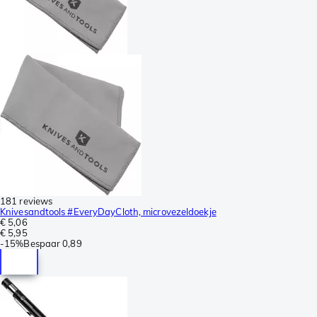
181 reviews
Knivesandtools #EveryDayCloth, microvezeldoekje
€ 5,06
€ 5,95
-
15%
Bespaar
0,89