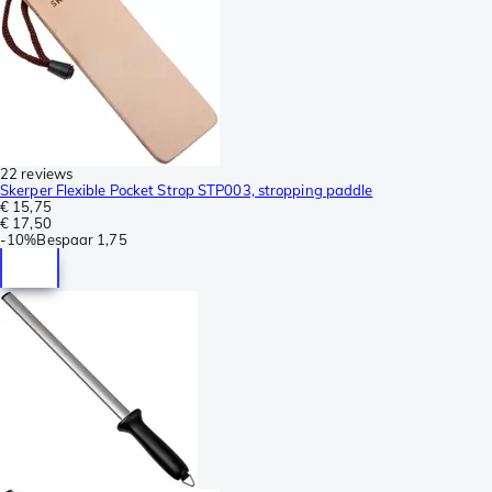
22 reviews
Skerper Flexible Pocket Strop STP003, stropping paddle
€ 15,75
€ 17,50
-
10%
Bespaar
1,75