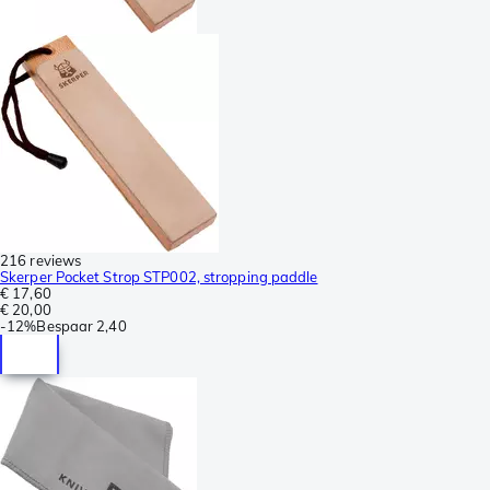
216 reviews
Skerper Pocket Strop STP002, stropping paddle
€ 17,60
€ 20,00
-
12%
Bespaar
2,40