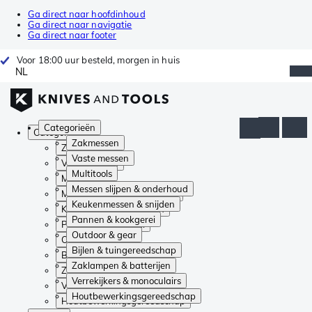
Ga direct naar hoofdinhoud
Ga direct naar navigatie
Ga direct naar footer
Voor 18:00 uur besteld, morgen in huis
NL
Categorieën
Categorieën
Zakmessen
Zakmessen
Vaste messen
Vaste messen
Multitools
Multitools
Messen slijpen & onderhoud
Messen slijpen & onderhoud
Keukenmessen & snijden
Keukenmessen & snijden
Pannen & kookgerei
Pannen & kookgerei
Outdoor & gear
Outdoor & gear
Bijlen & tuingereedschap
Bijlen & tuingereedschap
Zaklampen & batterijen
Zaklampen & batterijen
Verrekijkers & monoculairs
Verrekijkers & monoculairs
Houtbewerkingsgereedschap
Houtbewerkingsgereedschap