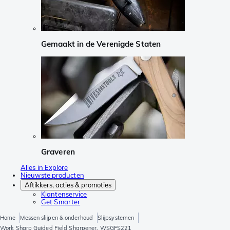
Gemaakt in de Verenigde Staten
Graveren
Alles in Explore
Nieuwste producten
Aftikkers, acties & promoties
Klantenservice
Get Smarter
Home
Messen slijpen & onderhoud
Slijpsystemen
Work Sharp Guided Field Sharpener, WSGFS221