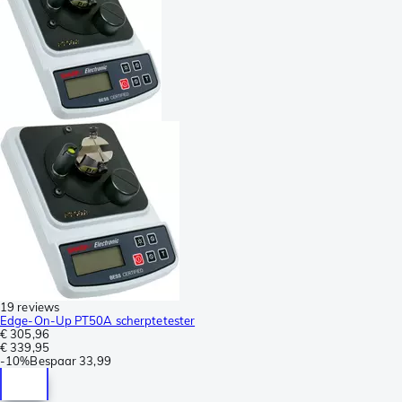
19 reviews
Edge-On-Up PT50A scherptetester
€ 305,96
€ 339,95
-
10%
Bespaar
33,99