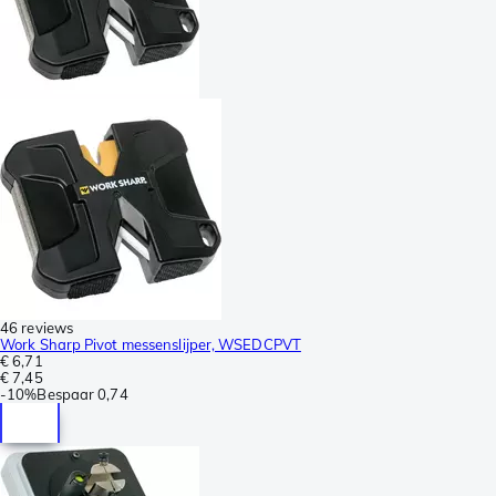
46 reviews
Work Sharp Pivot messenslijper, WSEDCPVT
€ 6,71
€ 7,45
-
10%
Bespaar
0,74