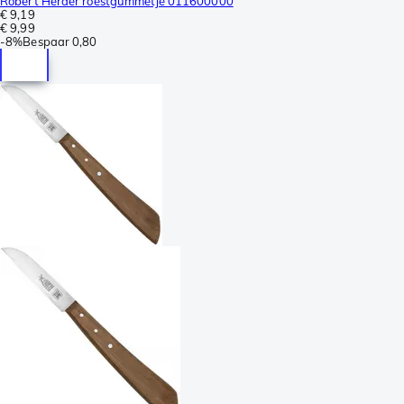
Robert Herder roestgummetje 011600000
€ 9,19
€ 9,99
-
8%
Bespaar
0,80