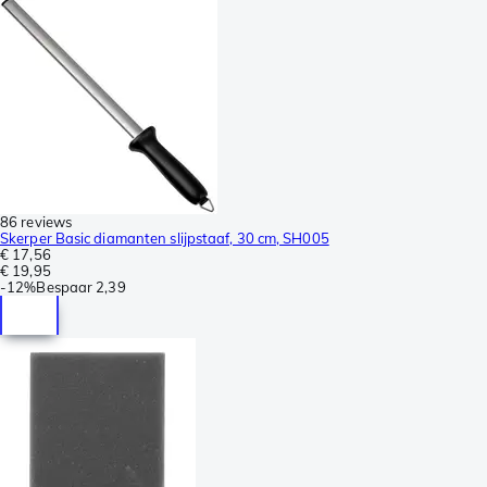
86 reviews
Skerper Basic diamanten slijpstaaf, 30 cm, SH005
€ 17,56
€ 19,95
-
12%
Bespaar
2,39