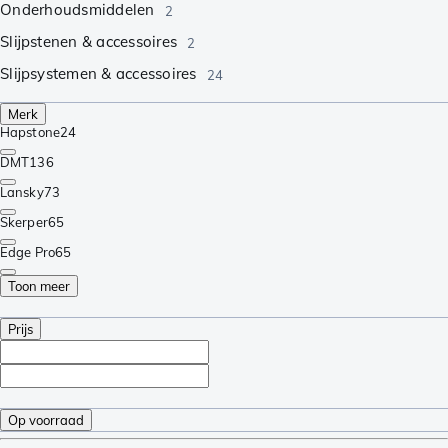
Onderhoudsmiddelen
2
Slijpstenen & accessoires
2
Slijpsystemen & accessoires
24
Merk
Hapstone
24
DMT
136
Lansky
73
Skerper
65
Edge Pro
65
Toon meer
Prijs
Op voorraad