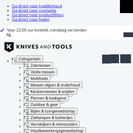
Ga direct naar hoofdinhoud
Ga direct naar navigatie
Ga direct naar productfilters
Ga direct naar footer
Voor 22.00 uur besteld, vandaag verzonden
NL
Categorieën
Categorieën
Zakmessen
Zakmessen
Vaste messen
Vaste messen
Multitools
Multitools
Messen slijpen & onderhoud
Messen slijpen & onderhoud
Keukenmessen & snijden
Keukenmessen & snijden
Pannen & kookgerei
Pannen & kookgerei
Outdoor & gear
Outdoor & gear
Bijlen & tuingereedschap
Bijlen & tuingereedschap
Zaklampen & batterijen
Zaklampen & batterijen
Verrekijkers & monoculairs
Verrekijkers & monoculairs
Houtbewerkingsgereedschap
Houtbewerkingsgereedschap