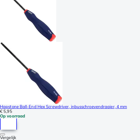
Hapstone Ball-End Hex Screwdriver, inbusschroevendraaier, 4 mm
€ 5,95
Op voorraad
Vergelijk