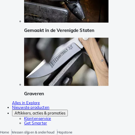
Gemaakt in de Verenigde Staten
Graveren
Alles in Explore
Nieuwste producten
Aftikkers, acties & promoties
Klantenservice
Get Smarter
Home
Messen slijpen & onderhoud
Hapstone