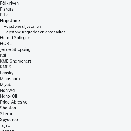
Fällkniven
Fiskars
Flitz
Hapstone
Hapstone slijpstenen
Hapstone upgrades en accessoires
Herold Solingen
HORL
Jende Stropping
Kai
KME Sharpeners
KMFS
Lansky
Minosharp
Miyabi
Naniwa
Nano-Oil
Pride Abrasive
Shapton
Skerper
Spyderco
Tojiro