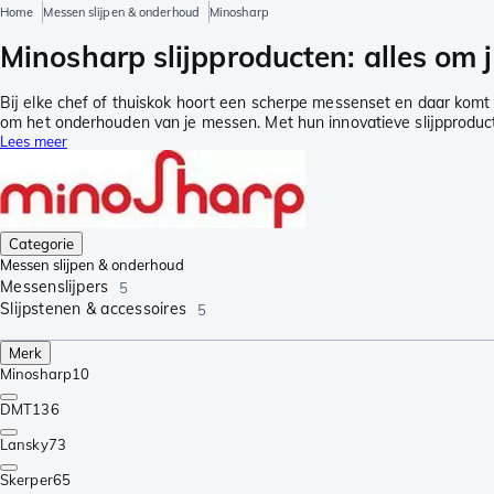
Home
Messen slijpen & onderhoud
Minosharp
Minosharp slijpproducten: alles om j
Bij elke chef of thuiskok hoort een scherpe messenset en daar komt
om het onderhouden van je messen. Met hun innovatieve slijpproducten 
Lees meer
Categorie
Messen slijpen & onderhoud
Messenslijpers
5
Slijpstenen & accessoires
5
Merk
Minosharp
10
DMT
136
Lansky
73
Skerper
65