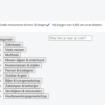
Gratis retourneren binnen 30 dagen
Wij krijgen een 4,8/5 van onze klanten
tegorieën
Zakmessen
Vaste messen
Multitools
Messen slijpen & onderhoud
Keukenmessen & snijden
Pannen & kookgerei
Outdoor & gear
Bijlen & tuingereedschap
Zaklampen & batterijen
Verrekijkers & monoculairs
Houtbewerkingsgereedschap