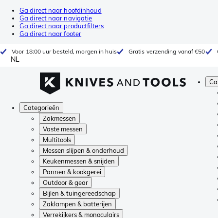
Ga direct naar hoofdinhoud
Ga direct naar navigatie
Ga direct naar productfilters
Ga direct naar footer
Voor 18:00 uur besteld, morgen in huis
Gratis verzending vanaf €50
NL
Ca
Categorieën
Zakmessen
Vaste messen
Multitools
Messen slijpen & onderhoud
Keukenmessen & snijden
Pannen & kookgerei
Outdoor & gear
Bijlen & tuingereedschap
Zaklampen & batterijen
Verrekijkers & monoculairs