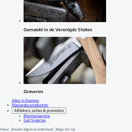
Gemaakt in de Verenigde Staten
Graveren
Alles in Explore
Nieuwste producten
Aftikkers, acties & promoties
Klantenservice
Get Smarter
Home
Messen slijpen & onderhoud
Edge-On-Up