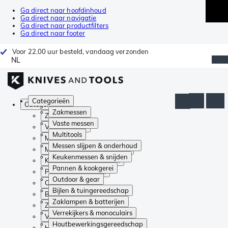
Ga direct naar hoofdinhoud
Ga direct naar navigatie
Ga direct naar productfilters
Ga direct naar footer
Voor 22.00 uur besteld, vandaag verzonden
NL
Categorieën
Categorieën
Zakmessen
Zakmessen
Vaste messen
Vaste messen
Multitools
Multitools
Messen slijpen & onderhoud
Messen slijpen & onderhoud
Keukenmessen & snijden
Keukenmessen & snijden
Pannen & kookgerei
Pannen & kookgerei
Outdoor & gear
Outdoor & gear
Bijlen & tuingereedschap
Bijlen & tuingereedschap
Zaklampen & batterijen
Zaklampen & batterijen
Verrekijkers & monoculairs
Verrekijkers & monoculairs
Houtbewerkingsgereedschap
Houtbewerkingsgereedschap