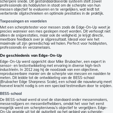
scherpere snede. Dit gestandaardiseerde systeem stelt zowel
professionals als hobbyisten in staat om de scherpte van hun
messen objectief te evalueren en te vergelijken, wat leidt tot
verbeterde slijptechnieken en optimale prestaties in de praktijk.
Toepassingen en voordelen
Met een scherptetester voor messen zoals de Edge-On-Up weet je
precies wanneer een mes geslepen moet worden. Dit verhoogt niet
alleen de snijprestaties, maar ook de veiligheid. Je krijgt directe,
meetbare feedback over je slijpresultaat. Ideaal voor wie het
maximale uit zijn gereedschap wil halen. Perfect voor hobbyisten,
professionals én verzamelaars.
De geschiedenis van Edge-On-Up
Edge-On-Up werd opgericht door Mike Brubacher, een expert in
sensor- en testontwikkeling met ervaring in diverse high-tech
industrieën. In 2012 zag hij de noodzaak van een objectieve,
reproduceerbare manier om de scherpte van messen en naalden te
meten. Dit leidde tot de ontwikkeling van de BESS-schaal
(Brubacher Edge Sharpness Scale), een schaal die nauwkeurig meet
hoeveel kracht nodig is om een speciaal testmedium door te snijden.
BESS-schaal
De BESS-schaal werd al snel de standaard onder messenmakers,
messenslijpers en messenliefhebbers, omdat het voor het eerst
mogelijk werd om scherpteniveau’s objectief te vergelijken. Edge-
On-Up groeide uit tot dé autoriteit op het gebied van scherpte-