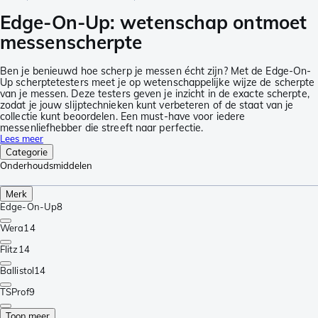
Edge-On-Up: wetenschap ontmoet
messenscherpte
Ben je benieuwd hoe scherp je messen écht zijn? Met de Edge-On-
Up scherptetesters meet je op wetenschappelijke wijze de scherpte
van je messen. Deze testers geven je inzicht in de exacte scherpte,
zodat je jouw slijptechnieken kunt verbeteren of de staat van je
collectie kunt beoordelen. Een must-have voor iedere
messenliefhebber die streeft naar perfectie.
Lees meer
Categorie
Onderhoudsmiddelen
Merk
Edge-On-Up
8
Wera
14
Flitz
14
Ballistol
14
TSProf
9
Toon meer