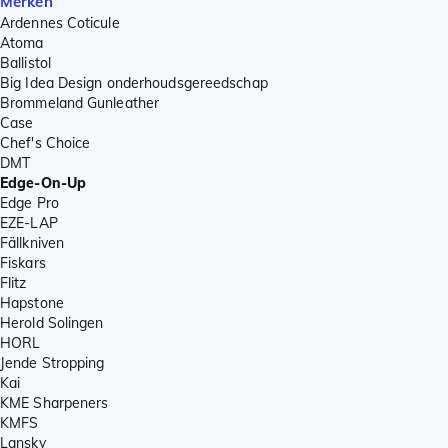
Merken
Ardennes Coticule
Atoma
Ballistol
Big Idea Design onderhoudsgereedschap
Brommeland Gunleather
Case
Chef's Choice
DMT
Edge-On-Up
Edge Pro
EZE-LAP
Fällkniven
Fiskars
Flitz
Hapstone
Herold Solingen
HORL
Jende Stropping
Kai
KME Sharpeners
KMFS
Lansky