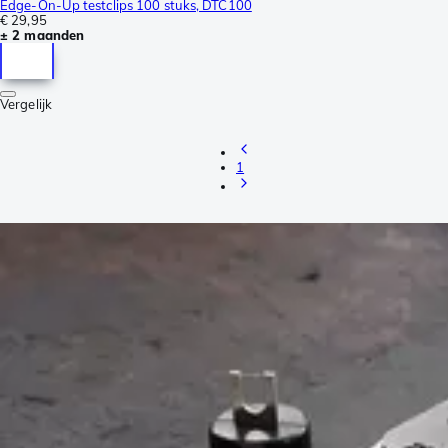
Edge-On-Up testclips 100 stuks, DTC100
€ 29,95
± 2 maanden
Vergelijk
1