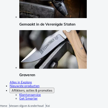
Gemaakt in de Verenigde Staten
Graveren
Alles in Explore
Nieuwste producten
Aftikkers, acties & promoties
Klantenservice
Get Smarter
Home
Messen slijpen & onderhoud
Kai