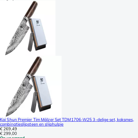
Kai Shun Premier Tim Mälzer Set TDM1706-W25 3-delige set, koksmes,
combinatieslijpsteen en slijphulpje
€ 269,49
€ 299,00
Op voorraad