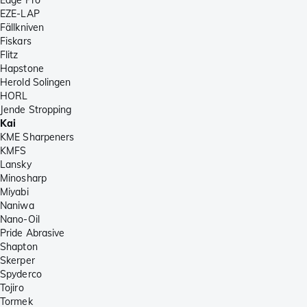
EZE-LAP
Fällkniven
Fiskars
Flitz
Hapstone
Herold Solingen
HORL
Jende Stropping
Kai
KME Sharpeners
KMFS
Lansky
Minosharp
Miyabi
Naniwa
Nano-Oil
Pride Abrasive
Shapton
Skerper
Spyderco
Tojiro
Tormek