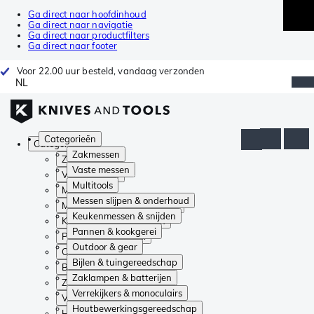
Ga direct naar hoofdinhoud
Ga direct naar navigatie
Ga direct naar productfilters
Ga direct naar footer
Voor 22.00 uur besteld, vandaag verzonden
NL
Categorieën
Categorieën
Zakmessen
Zakmessen
Vaste messen
Vaste messen
Multitools
Multitools
Messen slijpen & onderhoud
Messen slijpen & onderhoud
Keukenmessen & snijden
Keukenmessen & snijden
Pannen & kookgerei
Pannen & kookgerei
Outdoor & gear
Outdoor & gear
Bijlen & tuingereedschap
Bijlen & tuingereedschap
Zaklampen & batterijen
Zaklampen & batterijen
Verrekijkers & monoculairs
Verrekijkers & monoculairs
Houtbewerkingsgereedschap
Houtbewerkingsgereedschap