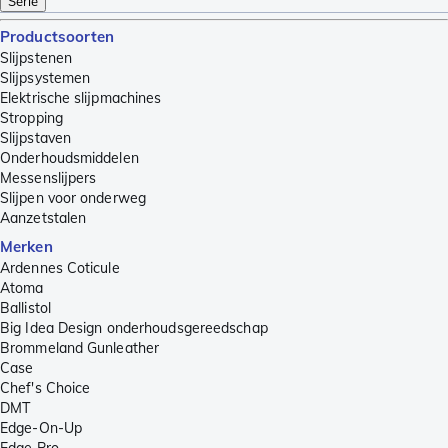
Serie
Productsoorten
Slijpstenen
Slijpsystemen
Elektrische slijpmachines
Stropping
Slijpstaven
Onderhoudsmiddelen
Messenslijpers
Slijpen voor onderweg
Aanzetstalen
Merken
Ardennes Coticule
Atoma
Ballistol
Big Idea Design onderhoudsgereedschap
Brommeland Gunleather
Case
Chef's Choice
DMT
Edge-On-Up
Edge Pro