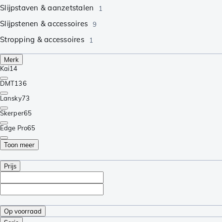
Slijpstaven & aanzetstalen
1
Slijpstenen & accessoires
9
Stropping & accessoires
1
Merk
Kai
14
DMT
136
Lansky
73
Skerper
65
Edge Pro
65
Toon meer
Prijs
Op voorraad