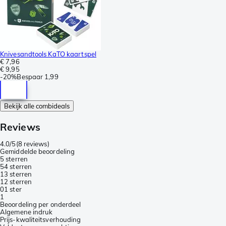
Knivesandtools KaTO kaartspel
€ 7,96
€ 9,95
-
20%
Bespaar
1,99
Bekijk alle combideals
Reviews
4.0/5
(
8 reviews
)
Gemiddelde beoordeling
5 sterren
5
4 sterren
1
3 sterren
1
2 sterren
0
1 ster
1
Beoordeling per onderdeel
Algemene indruk
Prijs-kwaliteitsverhouding