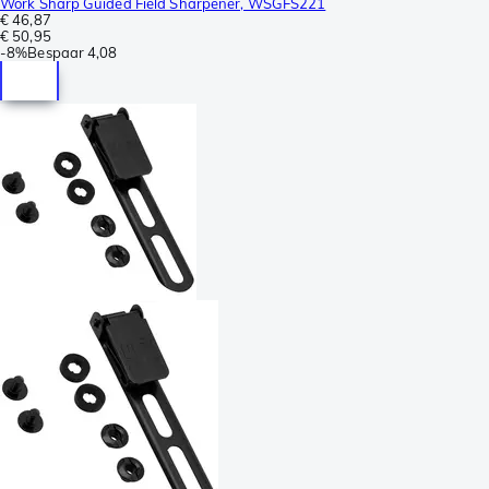
Work Sharp Guided Field Sharpener, WSGFS221
€ 46,87
€ 50,95
-
8%
Bespaar
4,08