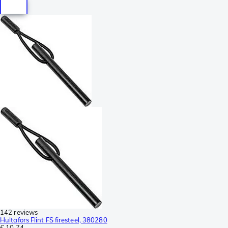
142 reviews
Hultafors Flint FS firesteel, 380280
€ 10,74