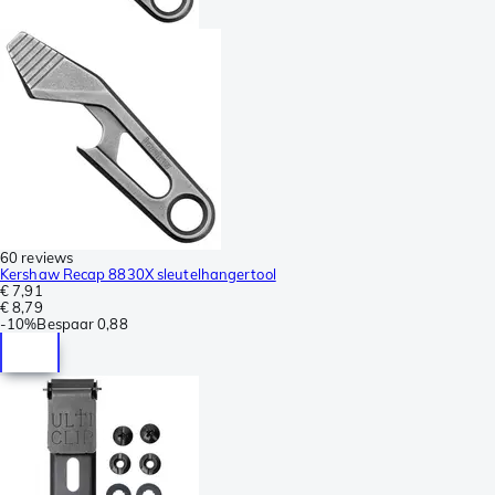
60 reviews
Kershaw Recap 8830X sleutelhangertool
€ 7,91
€ 8,79
-
10%
Bespaar
0,88