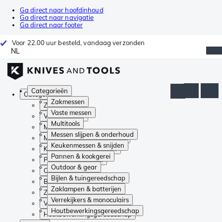
Ga direct naar hoofdinhoud
Ga direct naar navigatie
Ga direct naar footer
Voor 22.00 uur besteld, vandaag verzonden
NL
Categorieën
Categorieën
Zakmessen
Zakmessen
Vaste messen
Vaste messen
Multitools
Multitools
Messen slijpen & onderhoud
Messen slijpen & onderhoud
Keukenmessen & snijden
Keukenmessen & snijden
Pannen & kookgerei
Pannen & kookgerei
Outdoor & gear
Outdoor & gear
Bijlen & tuingereedschap
Bijlen & tuingereedschap
Zaklampen & batterijen
Zaklampen & batterijen
Verrekijkers & monoculairs
Verrekijkers & monoculairs
Houtbewerkingsgereedschap
Houtbewerkingsgereedschap