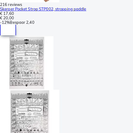
216 reviews
Skerper Pocket Strop STP002, stropping paddle
€ 17,60
€ 20,00
-
12%
Bespaar
2,40