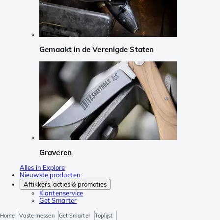
Gemaakt in de Verenigde Staten
Graveren
Alles in Explore
Nieuwste producten
Aftikkers, acties & promoties
Klantenservice
Get Smarter
Home
Vaste messen
Get Smarter
Toplijst