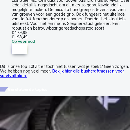
LionSteel M5. Gemaakt voor zowel bushcraft als survival. Over
ieder detail is nagedacht om dit mes zo gebruiksvriendelijk
mogelijk te maken. De micarta handgreep is tevens voorzien
van groeven voor een goede grip. Ook fungeert het uiteinde
van de
full-tang
handgreep als hamer. Doordat het staal iets
uitsteekt. Voor het lemmet is Sleipner-staal gekozen. Een
robuust en betrouwbaar gereedschapsstaalsoort.
€ 179,99
€ 198,49
Op voorraad
Dit is onze top 10! Zit er toch niet tussen wat je zoekt? Geen zorgen.
We hebben nog veel meer.
Bekijk hier alle bushcraftmessen voor
survivaltaken.
Gerelateerde topics