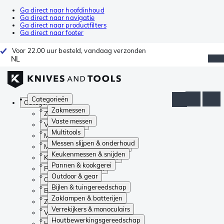
Ga direct naar hoofdinhoud
Ga direct naar navigatie
Ga direct naar productfilters
Ga direct naar footer
Voor 22.00 uur besteld, vandaag verzonden
NL
Categorieën
Categorieën
Zakmessen
Zakmessen
Vaste messen
Vaste messen
Multitools
Multitools
Messen slijpen & onderhoud
Messen slijpen & onderhoud
Keukenmessen & snijden
Keukenmessen & snijden
Pannen & kookgerei
Pannen & kookgerei
Outdoor & gear
Outdoor & gear
Bijlen & tuingereedschap
Bijlen & tuingereedschap
Zaklampen & batterijen
Zaklampen & batterijen
Verrekijkers & monoculairs
Verrekijkers & monoculairs
Houtbewerkingsgereedschap
Houtbewerkingsgereedschap