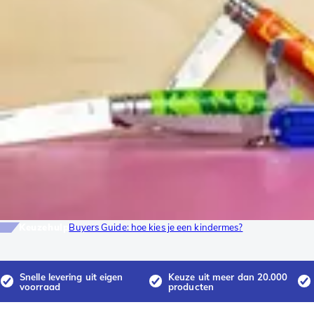
Keuzehulp
Buyers Guide: hoe kies je een kindermes?
Snelle levering uit eigen
Keuze uit meer dan 20.000
voorraad
producten