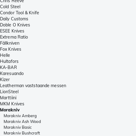
Chris Reeve
Cold Steel
Condor Tool & Knife
Daily Customs
Doble O Knives
ESEE Knives
Extrema Ratio
Fällkniven
Fox Knives
Helle
Hultafors
KA-BAR
Karesuando
Kizer
Leatherman vaststaande messen
LionSteel
Marttiini
MKM Knives
Morakniv
Morakniv Amberg
Morakniv Ash Wood
Morakniv Basic
Morakniv Bushcraft