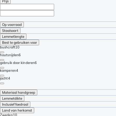
Prijs
Op voorraad
Staalsoort
Lemmetlengte
Best te gebruiken voor
bushcraft
10
houtsnijden
6
gebruik door kinderen
6
kamperen
4
jacht
4
Materiaal handgreep
Lemmetdikte
Inclusief foedraal
Land van herkomst
Zweden
10