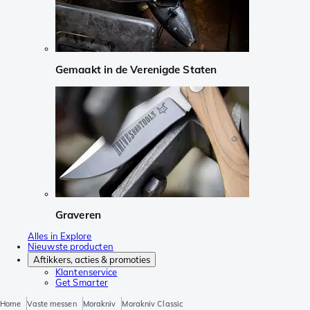
Gemaakt in de Verenigde Staten
Graveren
Alles in Explore
Nieuwste producten
Aftikkers, acties & promoties
Klantenservice
Get Smarter
Home
Vaste messen
Morakniv
Morakniv Classic