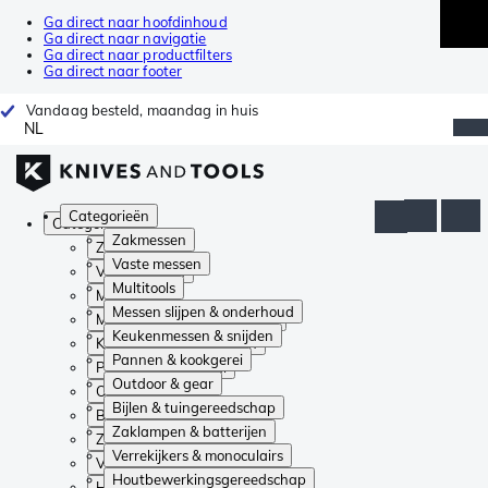
Ga direct naar hoofdinhoud
Ga direct naar navigatie
Ga direct naar productfilters
Ga direct naar footer
Vandaag besteld, maandag in huis
NL
Categorieën
Categorieën
Zakmessen
Zakmessen
Vaste messen
Vaste messen
Multitools
Multitools
Messen slijpen & onderhoud
Messen slijpen & onderhoud
Keukenmessen & snijden
Keukenmessen & snijden
Pannen & kookgerei
Pannen & kookgerei
Outdoor & gear
Outdoor & gear
Bijlen & tuingereedschap
Bijlen & tuingereedschap
Zaklampen & batterijen
Zaklampen & batterijen
Verrekijkers & monoculairs
Verrekijkers & monoculairs
Houtbewerkingsgereedschap
Houtbewerkingsgereedschap