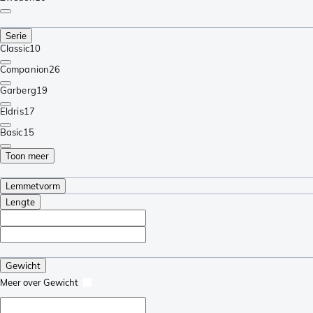
Serie
Classic
10
Companion
26
Garberg
19
Eldris
17
Basic
15
Toon meer
Lemmetvorm
Lengte
Gewicht
Meer over Gewicht