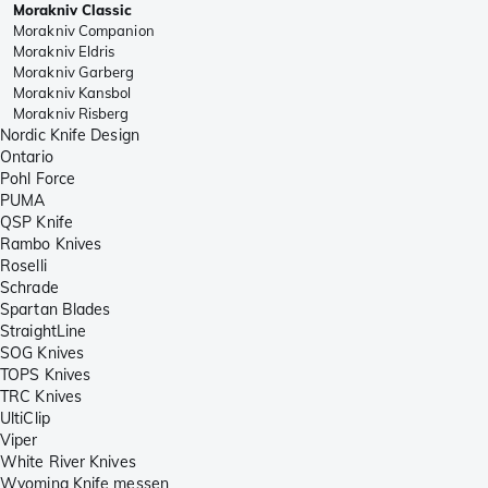
Morakniv Classic
Morakniv Companion
Morakniv Eldris
Morakniv Garberg
Morakniv Kansbol
Morakniv Risberg
Nordic Knife Design
Ontario
Pohl Force
PUMA
QSP Knife
Rambo Knives
Roselli
Schrade
Spartan Blades
StraightLine
SOG Knives
TOPS Knives
TRC Knives
UltiClip
Viper
White River Knives
Wyoming Knife messen