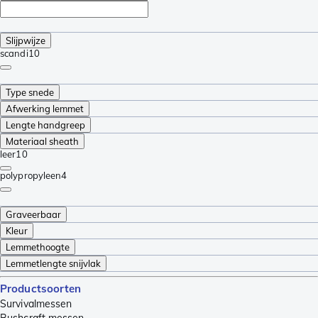
Slijpwijze
scandi
10
Type snede
Afwerking lemmet
Lengte handgreep
Materiaal sheath
leer
10
polypropyleen
4
Graveerbaar
Kleur
Lemmethoogte
Lemmetlengte snijvlak
Productsoorten
Survivalmessen
Bushcraft messen