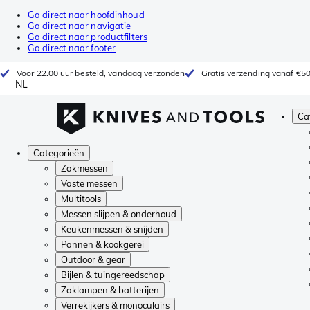
Ga direct naar hoofdinhoud
Ga direct naar navigatie
Ga direct naar productfilters
Ga direct naar footer
Voor 22.00 uur besteld, vandaag verzonden
Gratis verzending vanaf €5
NL
Ca
Categorieën
Zakmessen
Vaste messen
Multitools
Messen slijpen & onderhoud
Keukenmessen & snijden
Pannen & kookgerei
Outdoor & gear
Bijlen & tuingereedschap
Zaklampen & batterijen
Verrekijkers & monoculairs