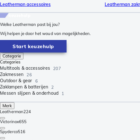
Leatherman accessoires
Leatherman zak
keuzehulp
Welke Leatherman past bij jou?
Wij helpen je door het woud van mogelijkheden.
Start keuzehulp
Categorie
Categories
Multitools & accessoires
207
Zakmessen
26
Outdoor & gear
6
Zaklampen & batterijen
2
Messen slijpen & onderhoud
1
Merk
Leatherman
224
Victorinox
655
Spyderco
516