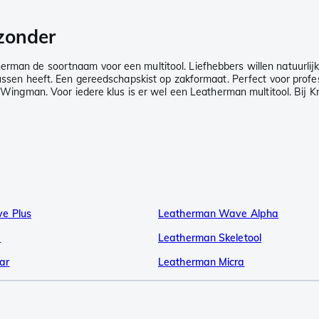
 zonder
herman de soortnaam voor een multitool. Liefhebbers willen natuurlij
lussen heeft. Een gereedschapskist op zakformaat. Perfect voor profes
an. Voor iedere klus is er wel een Leatherman multitool. Bij Knive
e Plus
Leatherman Wave Alpha
e
Leatherman Skeletool
ar
Leatherman Micra