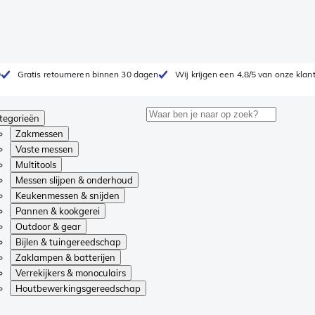
0
Gratis retourneren binnen 30 dagen
Wij krijgen een 4,8/5 van onze klan
tegorieën
Zakmessen
Vaste messen
Multitools
Messen slijpen & onderhoud
Keukenmessen & snijden
Pannen & kookgerei
Outdoor & gear
Bijlen & tuingereedschap
Zaklampen & batterijen
Verrekijkers & monoculairs
Houtbewerkingsgereedschap