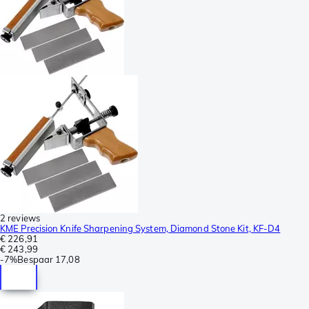
2 reviews
KME Precision Knife Sharpening System, Diamond Stone Kit, KF-D4
€ 226,91
€ 243,99
-
7%
Bespaar
17,08