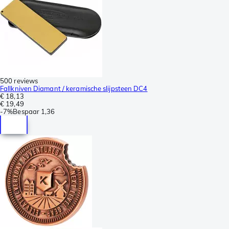
500 reviews
Fallkniven Diamant / keramische slijpsteen DC4
€ 18,13
€ 19,49
-
7%
Bespaar
1,36