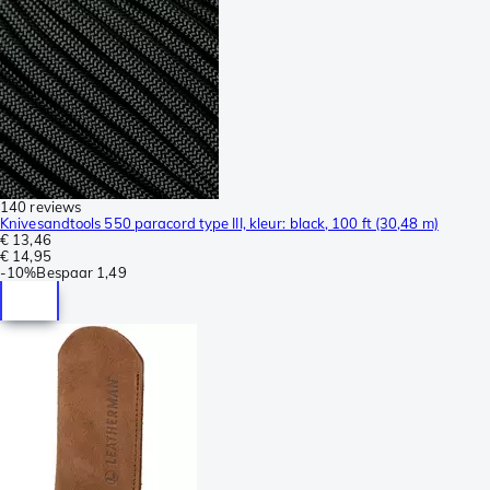
140 reviews
Knivesandtools 550 paracord type III, kleur: black, 100 ft (30,48 m)
€ 13,46
€ 14,95
-
10%
Bespaar
1,49