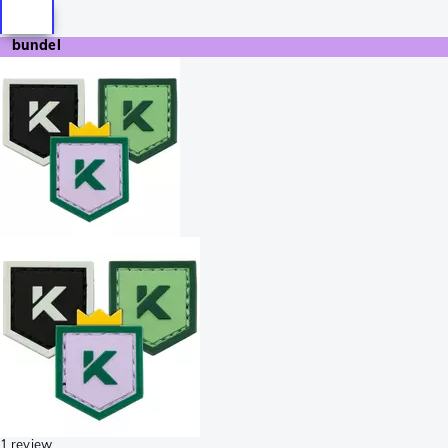
bundel
1 review