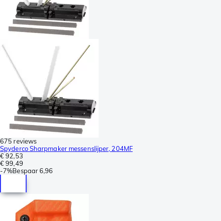
675 reviews
Spyderco Sharpmaker messenslijper, 204MF
€ 92,53
€ 99,49
-
7%
Bespaar
6,96