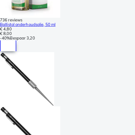
736 reviews
Ballistol onderhoudsolie, 50 ml
€ 4,80
€ 8,00
-
40%
Bespaar
3,20