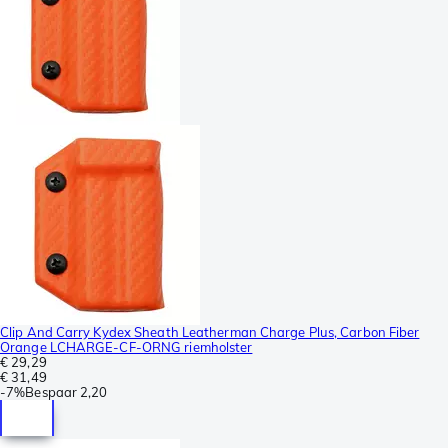
Clip And Carry Kydex Sheath Leatherman Charge Plus, Carbon Fiber
Orange LCHARGE-CF-ORNG riemholster
€ 29,29
€ 31,49
-
7%
Bespaar
2,20