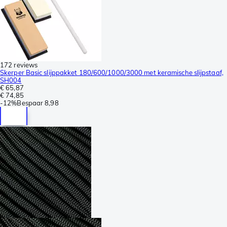
172 reviews
Skerper Basic slijppakket 180/600/1000/3000 met keramische slijpstaaf,
SH004
€ 65,87
€ 74,85
-
12%
Bespaar
8,98