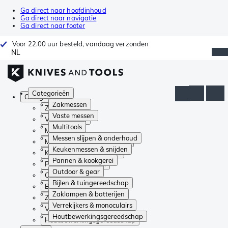
Ga direct naar hoofdinhoud
Ga direct naar navigatie
Ga direct naar footer
Voor 22.00 uur besteld, vandaag verzonden
NL
Categorieën
Categorieën
Zakmessen
Zakmessen
Vaste messen
Vaste messen
Multitools
Multitools
Messen slijpen & onderhoud
Messen slijpen & onderhoud
Keukenmessen & snijden
Keukenmessen & snijden
Pannen & kookgerei
Pannen & kookgerei
Outdoor & gear
Outdoor & gear
Bijlen & tuingereedschap
Bijlen & tuingereedschap
Zaklampen & batterijen
Zaklampen & batterijen
Verrekijkers & monoculairs
Verrekijkers & monoculairs
Houtbewerkingsgereedschap
Houtbewerkingsgereedschap