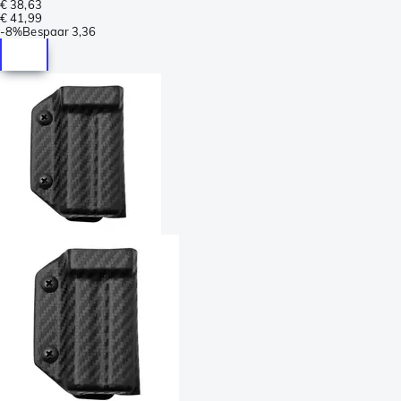
€ 38,63
€ 41,99
-
8%
Bespaar
3,36