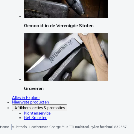
Gemaakt in de Verenigde Staten
Graveren
Alles in Explore
Nieuwste producten
Aftikkers, acties & promoties
Klantenservice
Get Smarter
Home
Multitools
Leatherman Charge Plus TTi multitool, nylon foedraal 832537