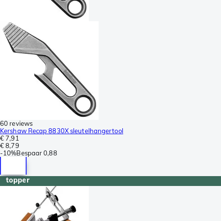
60 reviews
Kershaw Recap 8830X sleutelhangertool
€ 7,91
€ 8,79
-
10%
Bespaar
0,88
topper