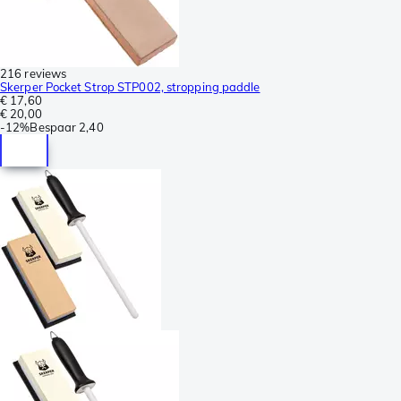
216 reviews
Skerper Pocket Strop STP002, stropping paddle
€ 17,60
€ 20,00
-
12%
Bespaar
2,40