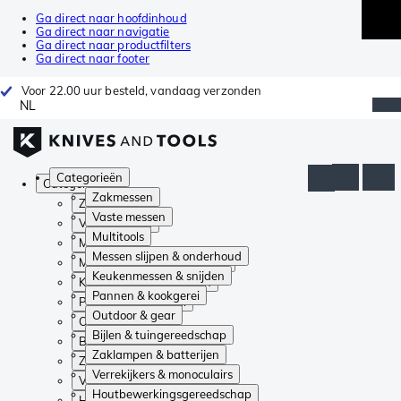
Ga direct naar hoofdinhoud
Ga direct naar navigatie
Ga direct naar productfilters
Ga direct naar footer
Voor 22.00 uur besteld, vandaag verzonden
NL
Categorieën
Categorieën
Zakmessen
Zakmessen
Vaste messen
Vaste messen
Multitools
Multitools
Messen slijpen & onderhoud
Messen slijpen & onderhoud
Keukenmessen & snijden
Keukenmessen & snijden
Pannen & kookgerei
Pannen & kookgerei
Outdoor & gear
Outdoor & gear
Bijlen & tuingereedschap
Bijlen & tuingereedschap
Zaklampen & batterijen
Zaklampen & batterijen
Verrekijkers & monoculairs
Verrekijkers & monoculairs
Houtbewerkingsgereedschap
Houtbewerkingsgereedschap