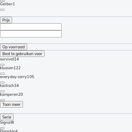
Gerber
1
Prijs
Op voorraad
Best te gebruiken voor
survival
14
klussen
122
everyday carry
105
tactisch
34
kamperen
20
Toon meer
Serie
Signal
8
Flagship
4