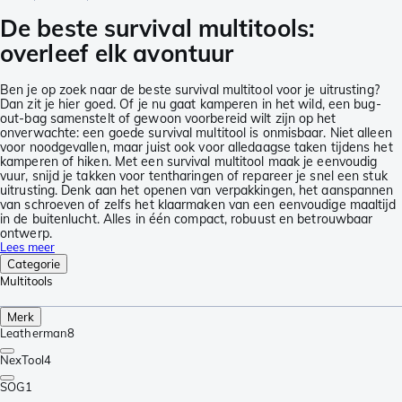
De beste survival multitools:
overleef elk avontuur
Ben je op zoek naar de beste survival multitool voor je uitrusting?
Dan zit je hier goed. Of je nu gaat kamperen in het wild, een bug-
out-bag samenstelt of gewoon voorbereid wilt zijn op het
onverwachte: een goede survival multitool is onmisbaar. Niet alleen
voor noodgevallen, maar juist ook voor alledaagse taken tijdens het
kamperen of hiken. Met een survival multitool maak je eenvoudig
vuur, snijd je takken voor tentharingen of repareer je snel een stuk
uitrusting. Denk aan het openen van verpakkingen, het aanspannen
van schroeven of zelfs het klaarmaken van een eenvoudige maaltijd
in de buitenlucht. Alles in één compact, robuust en betrouwbaar
ontwerp.
Lees meer
Categorie
Multitools
Merk
Leatherman
8
NexTool
4
SOG
1