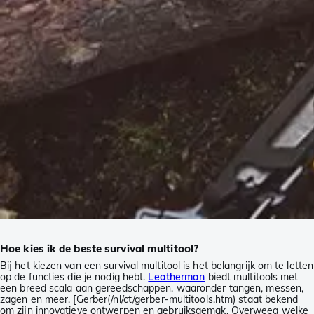
Hoe kies ik de beste survival multitool?
Bij het kiezen van een survival multitool is het belangrijk om te letten
op de functies die je nodig hebt.
Leatherman
biedt multitools met
een breed scala aan gereedschappen, waaronder tangen, messen,
zagen en meer. [Gerber(/nl/ct/gerber-multitools.htm) staat bekend
om zijn innovatieve ontwerpen en gebruiksgemak. Overweeg welke