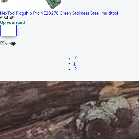
NexTool Flagship Pro NE20278 Green Stainless Steel, multitool
€ 54,49
Op voorraad
Vergelijk
1