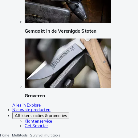
Gemaakt in de Verenigde Staten
Graveren
Alles in Explore
Nieuwste producten
Aftikkers, acties & promoties
Klantenservice
Get Smarter
Home
Multitools
Survival multitools