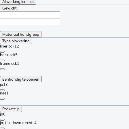
Afwerking lemmet
Gewicht
Materiaal handgreep
Type blokkering
linerlock
12
backlock
5
framelock
1
Eenhandig te openen
ja
13
nee
1
Pocketclip
ja
6
ja, tip-down (rechts
4