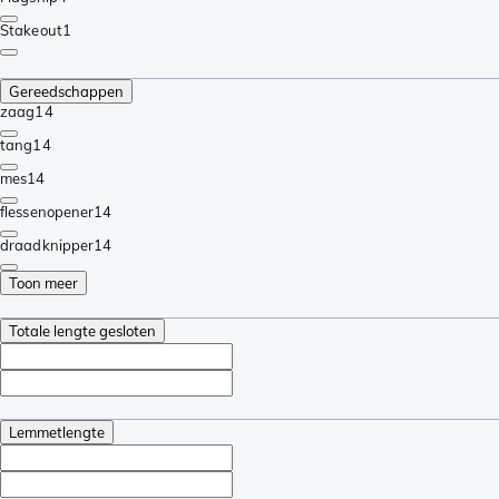
Stakeout
1
Gereedschappen
zaag
14
tang
14
mes
14
flessenopener
14
draadknipper
14
Toon meer
Totale lengte gesloten
Lemmetlengte