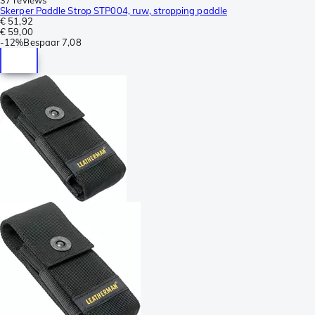
Skerper Paddle Strop STP004, ruw, stropping paddle
€ 51,92
€ 59,00
-
12%
Bespaar
7,08