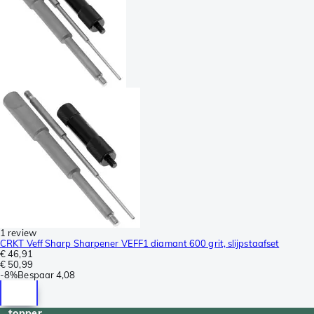
1 review
CRKT Veff Sharp Sharpener VEFF1 diamant 600 grit, slijpstaafset
€ 46,91
€ 50,99
-
8%
Bespaar
4,08
topper