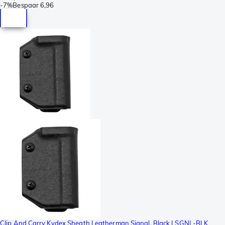
-
7%
Bespaar
6,96
Clip And Carry Kydex Sheath Leatherman Signal, Black LSGNL-BLK