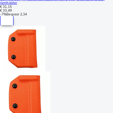
riemholster
€ 31,15
€ 33,49
-
7%
Bespaar
2,34