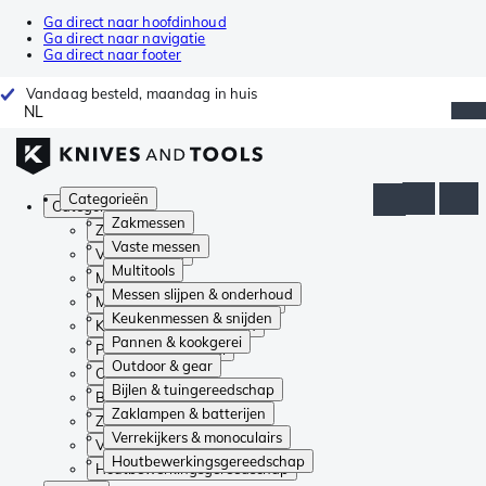
Ga direct naar hoofdinhoud
Ga direct naar navigatie
Ga direct naar footer
Vandaag besteld, maandag in huis
NL
Categorieën
Categorieën
Zakmessen
Zakmessen
Vaste messen
Vaste messen
Multitools
Multitools
Messen slijpen & onderhoud
Messen slijpen & onderhoud
Keukenmessen & snijden
Keukenmessen & snijden
Pannen & kookgerei
Pannen & kookgerei
Outdoor & gear
Outdoor & gear
Bijlen & tuingereedschap
Bijlen & tuingereedschap
Zaklampen & batterijen
Zaklampen & batterijen
Verrekijkers & monoculairs
Verrekijkers & monoculairs
Houtbewerkingsgereedschap
Houtbewerkingsgereedschap