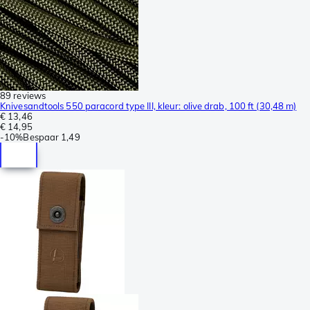
89 reviews
Knivesandtools 550 paracord type III, kleur: olive drab, 100 ft (30,48 m)
€ 13,46
€ 14,95
-
10%
Bespaar
1,49