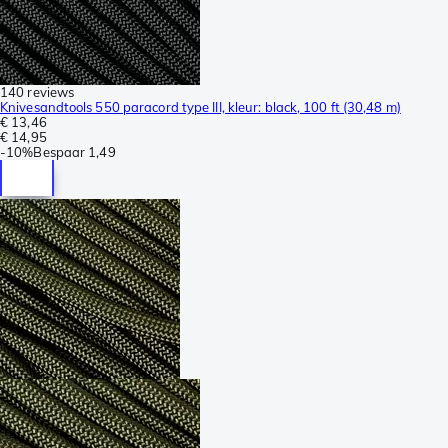
140 reviews
Knivesandtools 550 paracord type III, kleur: black, 100 ft (30,48 m)
€ 13,46
€ 14,95
-
10%
Bespaar
1,49