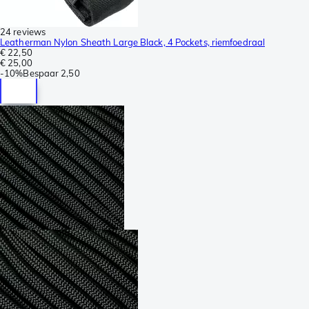
24 reviews
Leatherman Nylon Sheath Large Black, 4 Pockets, riemfoedraal
€ 22,50
€ 25,00
-
10%
Bespaar
2,50