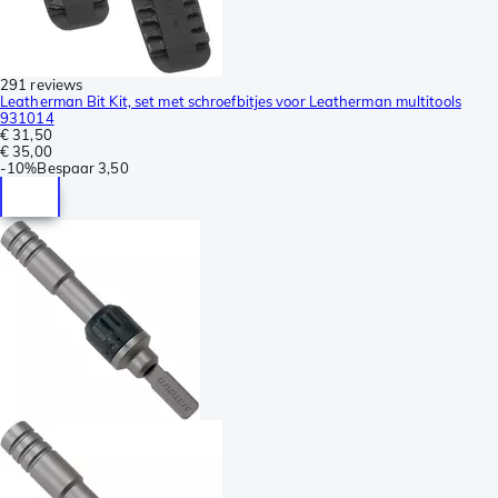
291 reviews
Leatherman Bit Kit, set met schroefbitjes voor Leatherman multitools
931014
€ 31,50
€ 35,00
-
10%
Bespaar
3,50