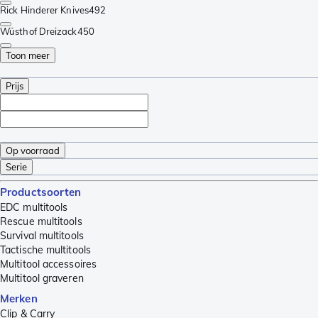
Rick Hinderer Knives
492
Wüsthof Dreizack
450
Toon meer
Prijs
Op voorraad
Serie
Productsoorten
EDC multitools
Rescue multitools
Survival multitools
Tactische multitools
Multitool accessoires
Multitool graveren
Merken
Clip & Carry