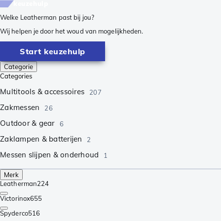
keuzehulp
Welke Leatherman past bij jou?
Wij helpen je door het woud van mogelijkheden.
Start keuzehulp
Categorie
Categories
Multitools & accessoires
207
Zakmessen
26
Outdoor & gear
6
Zaklampen & batterijen
2
Messen slijpen & onderhoud
1
Merk
Leatherman
224
Victorinox
655
Spyderco
516