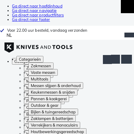
Ga direct naar hoofdinhoud
Ga direct naar navigatie
Ga direct naar productfilters
Ga direct naar footer
Voor 22.00 uur besteld, vandaag verzonden
NL
Categorieën
Categorieën
Zakmessen
Zakmessen
Vaste messen
Vaste messen
Multitools
Multitools
Messen slijpen & onderhoud
Messen slijpen & onderhoud
Keukenmessen & snijden
Keukenmessen & snijden
Pannen & kookgerei
Pannen & kookgerei
Outdoor & gear
Outdoor & gear
Bijlen & tuingereedschap
Bijlen & tuingereedschap
Zaklampen & batterijen
Zaklampen & batterijen
Verrekijkers & monoculairs
Verrekijkers & monoculairs
Houtbewerkingsgereedschap
Houtbewerkingsgereedschap