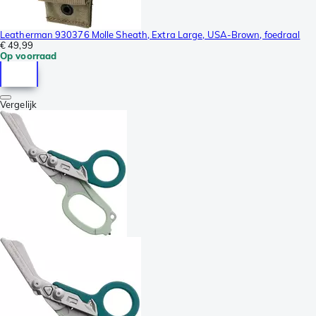
Leatherman 930376 Molle Sheath, Extra Large, USA-Brown, foedraal
€ 49,99
Op voorraad
Vergelijk