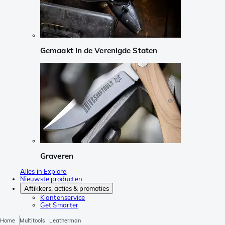
Gemaakt in de Verenigde Staten
Graveren
Alles in Explore
Nieuwste producten
Aftikkers, acties & promoties
Klantenservice
Get Smarter
Home
Multitools
Leatherman