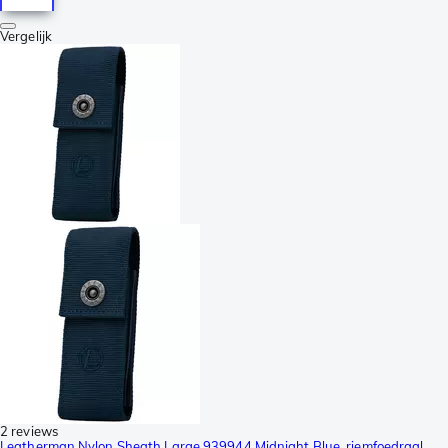
Vergelijk
2 reviews
Leatherman Nylon Sheath Large 939944 Midnight Blue, riemfoedraal