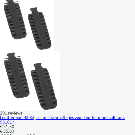
291 reviews
Leatherman Bit Kit, set met schroefbitjes voor Leatherman multitools
931014
€ 31,50
€ 35,00