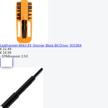
Leatherman Bitkit #3, Orange, Black Bit Driver, 931064
€ 22,49
€ 24,99
-
10%
Bespaar
2,50