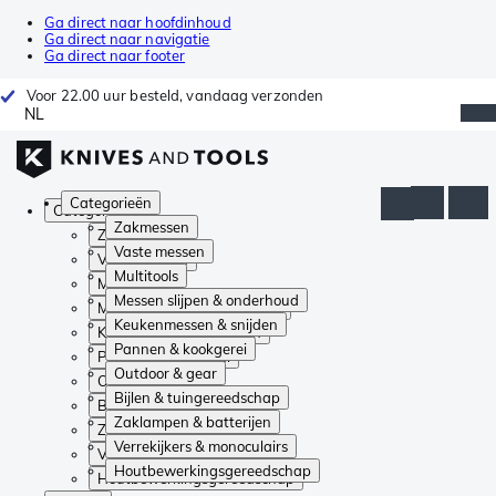
Ga direct naar hoofdinhoud
Ga direct naar navigatie
Ga direct naar footer
Voor 22.00 uur besteld, vandaag verzonden
NL
Categorieën
Categorieën
Zakmessen
Zakmessen
Vaste messen
Vaste messen
Multitools
Multitools
Messen slijpen & onderhoud
Messen slijpen & onderhoud
Keukenmessen & snijden
Keukenmessen & snijden
Pannen & kookgerei
Pannen & kookgerei
Outdoor & gear
Outdoor & gear
Bijlen & tuingereedschap
Bijlen & tuingereedschap
Zaklampen & batterijen
Zaklampen & batterijen
Verrekijkers & monoculairs
Verrekijkers & monoculairs
Houtbewerkingsgereedschap
Houtbewerkingsgereedschap