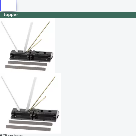
topper
675 reviews