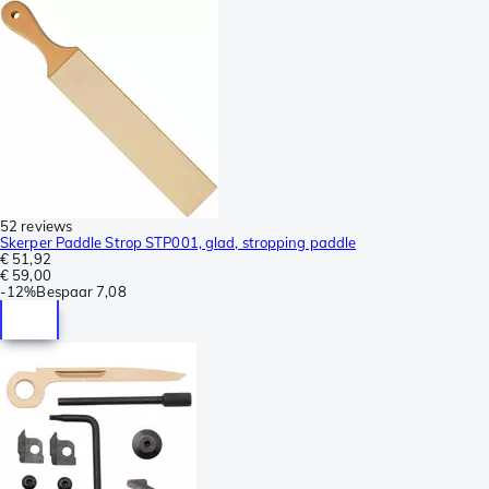
52 reviews
Skerper Paddle Strop STP001, glad, stropping paddle
€ 51,92
€ 59,00
-
12%
Bespaar
7,08