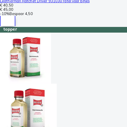
Leatherman Ratchet Driver 931030 ratel voor bitjes
€ 40,50
€ 45,00
-
10%
Bespaar
4,50
topper