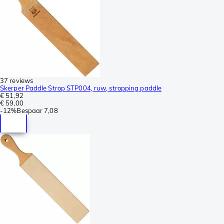
37 reviews
Skerper Paddle Strop STP004, ruw, stropping paddle
€ 51,92
€ 59,00
-
12%
Bespaar
7,08