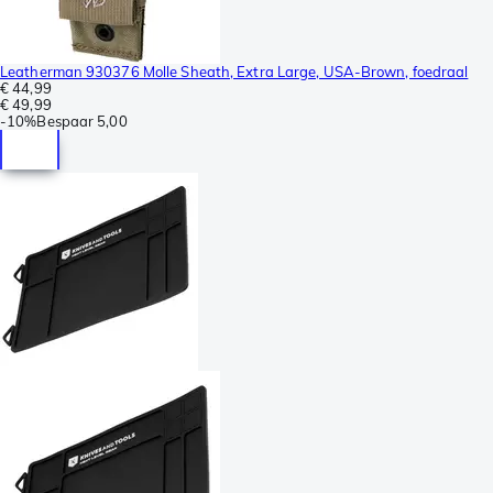
Leatherman 930376 Molle Sheath, Extra Large, USA-Brown, foedraal
€ 44,99
€ 49,99
-
10%
Bespaar
5,00