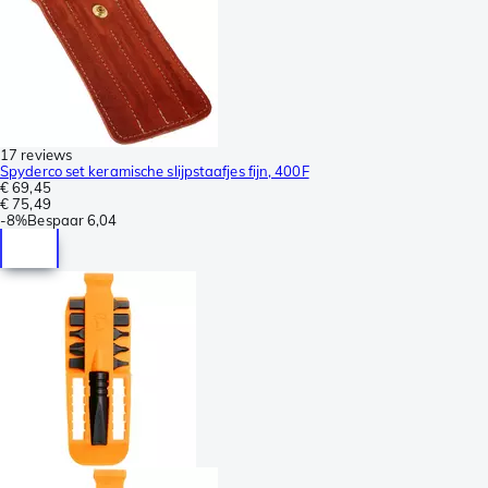
17 reviews
Spyderco set keramische slijpstaafjes fijn, 400F
€ 69,45
€ 75,49
-
8%
Bespaar
6,04