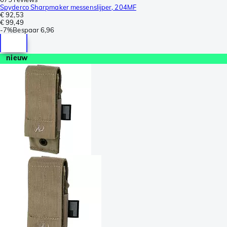
Spyderco Sharpmaker messenslijper, 204MF
€ 92,53
€ 99,49
-
7%
Bespaar
6,96
nieuw