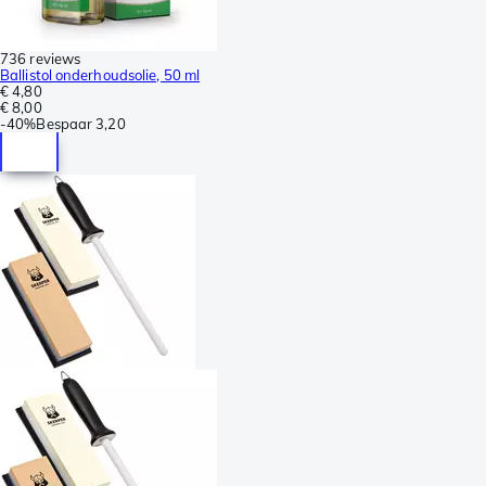
736 reviews
Ballistol onderhoudsolie, 50 ml
€ 4,80
€ 8,00
-
40%
Bespaar
3,20