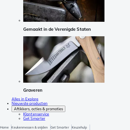
Gemaakt in de Verenigde Staten
Graveren
Alles in Explore
Nieuwste producten
Aftikkers, acties & promoties
Klantenservice
Get Smarter
Home
Keukenmessen & snijden
Get Smarter
Keuzehulp