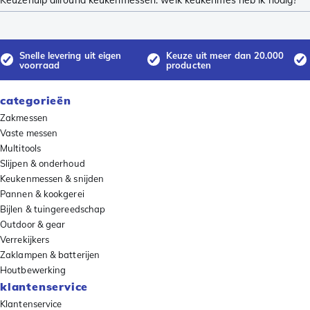
Keuzehulp allround keukenmessen: welk keukenmes heb ik nodig?
Snelle levering uit eigen
Keuze uit meer dan 20.000
voorraad
producten
categorieën
Zakmessen
Vaste messen
Multitools
Slijpen & onderhoud
Keukenmessen & snijden
Pannen & kookgerei
Bijlen & tuingereedschap
Outdoor & gear
Verrekijkers
Zaklampen & batterijen
Houtbewerking
klantenservice
Klantenservice