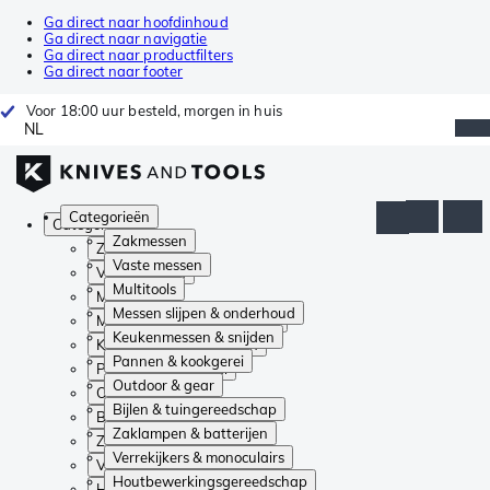
Ga direct naar hoofdinhoud
Ga direct naar navigatie
Ga direct naar productfilters
Ga direct naar footer
Voor 18:00 uur besteld, morgen in huis
NL
Categorieën
Categorieën
Zakmessen
Zakmessen
Vaste messen
Vaste messen
Multitools
Multitools
Messen slijpen & onderhoud
Messen slijpen & onderhoud
Keukenmessen & snijden
Keukenmessen & snijden
Pannen & kookgerei
Pannen & kookgerei
Outdoor & gear
Outdoor & gear
Bijlen & tuingereedschap
Bijlen & tuingereedschap
Zaklampen & batterijen
Zaklampen & batterijen
Verrekijkers & monoculairs
Verrekijkers & monoculairs
Houtbewerkingsgereedschap
Houtbewerkingsgereedschap