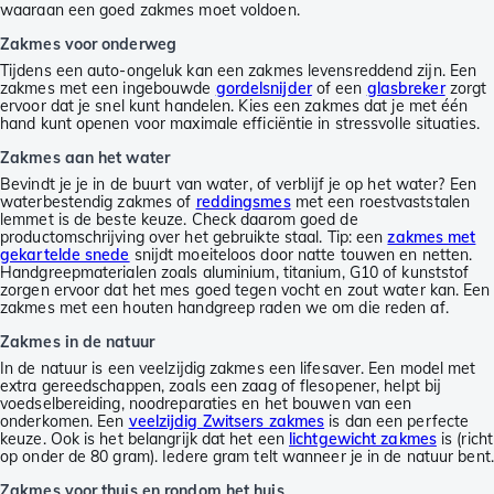
waaraan een goed zakmes moet voldoen.
Zakmes voor onderweg
Tijdens een auto-ongeluk kan een zakmes levensreddend zijn. Een
zakmes met een ingebouwde
gordelsnijder
of een
glasbreker
zorgt
ervoor dat je snel kunt handelen. Kies een zakmes dat je met één
hand kunt openen voor maximale efficiëntie in stressvolle situaties.
Zakmes aan het water
Bevindt je je in de buurt van water, of verblijf je op het water? Een
waterbestendig zakmes of
reddingsmes
met een roestvaststalen
lemmet is de beste keuze. Check daarom goed de
productomschrijving over het gebruikte staal. Tip: een
zakmes met
gekartelde snede
snijdt moeiteloos door natte touwen en netten.
Handgreepmaterialen zoals aluminium, titanium, G10 of kunststof
zorgen ervoor dat het mes goed tegen vocht en zout water kan. Een
zakmes met een houten handgreep raden we om die reden af.
Zakmes in de natuur
In de natuur is een veelzijdig zakmes een lifesaver. Een model met
extra gereedschappen, zoals een zaag of flesopener, helpt bij
voedselbereiding, noodreparaties en het bouwen van een
onderkomen. Een
veelzijdig Zwitsers zakmes
is dan een perfecte
keuze. Ook is het belangrijk dat het een
lichtgewicht zakmes
is (richt
op onder de 80 gram). Iedere gram telt wanneer je in de natuur bent.
Zakmes voor thuis en rondom het huis