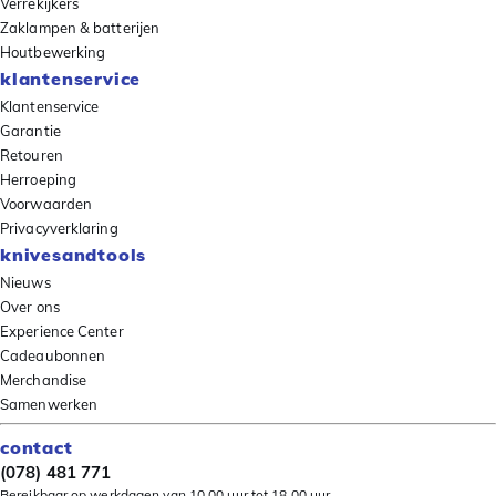
Verrekijkers
Zaklampen & batterijen
Houtbewerking
klantenservice
Klantenservice
Garantie
Retouren
Herroeping
Voorwaarden
Privacyverklaring
knivesandtools
Nieuws
Over ons
Experience Center
Cadeaubonnen
Merchandise
Samenwerken
contact
(078) 481 771
Bereikbaar op werkdagen van 10.00 uur tot 18.00 uur