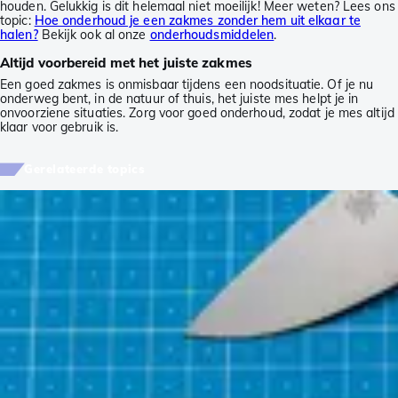
houden. Gelukkig is dit helemaal niet moeilijk! Meer weten? Lees ons
topic:
Hoe onderhoud je een zakmes zonder hem uit elkaar te
halen?
Bekijk ook al onze
onderhoudsmiddelen
.
Altijd voorbereid met het juiste zakmes
Een goed zakmes is onmisbaar tijdens een noodsituatie. Of je nu
onderweg bent, in de natuur of thuis, het juiste mes helpt je in
onvoorziene situaties. Zorg voor goed onderhoud, zodat je mes altijd
klaar voor gebruik is.
Gerelateerde topics