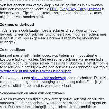
Van het openen van verpakkingen tot kleine klusjes in en rondom
huis: een compact en veelzijdig
EDC (Every Day Carry) zakmes
is
het antwoord. Tip: een pocketclip zorgt ervoor dat je het zakmes
altijd snel voorhanden hebt.
Zakmes onderhoud
Tijdens een noodsituatie moet je zakmes direct klaar zijn voor
gebruik. Ja, een bot zakmes functioneert ook, maar een scherp mes
is een stuk veiliger in gebruik. Daarom is regelmatig onderhoud
belangrijk.
Zakmes slijpen
Een bot mes snijdt minder goed, wat tijdens een noodsituatie
kostbare tijd kan kosten. Met een scherp zakmes kun je een tijdje
vooruit. Maar uiteindelijk zal elk mes slijten. Daarom is het slim om je
te verdiepen in het slijpen van een zakmes. Lees daarvoor ons topic:
Waarom je prima zelf je zakmes kunt slijpen
.
Overweeg ook een
slijper voor onderweg
aan te schaffen. Deze zijn
compact en een goede toevoeging aan je noodpakket. Zo blijft je
zakmes altijd in topconditie, waar je ook bent.
Schoonmaken en oliën van een zakmes
Als een zakmes een tijdje niet wordt gebruikt, kan stof en vuil zich
ophopen in het mechanisme, waardoor het minder soepel opent en
sluit. Daarom is het belangrijk om je zakmes in topconditie te