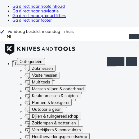
Ga direct naar hoofdinhoud
Ga direct naar navigatie
Ga direct naar productfilters
Ga direct naar footer
Vandaag besteld, maandag in huis
NL
Categorieën
Categorieën
Zakmessen
Zakmessen
Vaste messen
Vaste messen
Multitools
Multitools
Messen slijpen & onderhoud
Messen slijpen & onderhoud
Keukenmessen & snijden
Keukenmessen & snijden
Pannen & kookgerei
Pannen & kookgerei
Outdoor & gear
Outdoor & gear
Bijlen & tuingereedschap
Bijlen & tuingereedschap
Zaklampen & batterijen
Zaklampen & batterijen
Verrekijkers & monoculairs
Verrekijkers & monoculairs
Houtbewerkingsgereedschap
Houtbewerkingsgereedschap