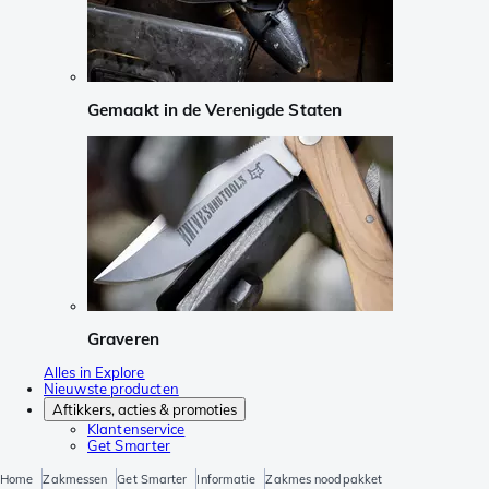
Gemaakt in de Verenigde Staten
Graveren
Alles in Explore
Nieuwste producten
Aftikkers, acties & promoties
Klantenservice
Get Smarter
Home
Zakmessen
Get Smarter
Informatie
Zakmes noodpakket