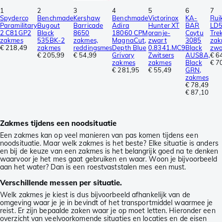
1
2
3
4
5
6
7
Spyderco
Benchmade
Kershaw
Benchmade
Victorinox
KA-
Rui
Paramilitary
Bugout
Barricade
Adira
Hunter XT
BAR
LD
2 C81GP2
Black
8650
18060 CPM
oranje-
Coytu
Tre
zakmes
535BK-2
zakmes,
MagnaCut,
zwart
3085
zak
€ 218,49
zakmes
reddingsmes
Depth Blue
0.8341.MC9
Black
zwa
€ 205,99
€ 54,99
Grivory
Zwitsers
AUS8A,
€ 6
zakmes
zakmes
Black
€ 7
€ 281,95
€ 55,49
GRN,
zakmes
€ 78,49
€ 87,10
Zakmes tijdens een noodsituatie
Een zakmes kan op veel manieren van pas komen tijdens een
noodsituatie. Maar welk zakmes is het beste? Elke situatie is anders
en bij de keuze van een zakmes is het belangrijk goed na te denken
waarvoor je het mes gaat gebruiken en waar. Woon je bijvoorbeeld
aan het water? Dan is een roestvaststalen mes een must.
Verschillende messen per situatie.
Welk zakmes je kiest is dus bijvoorbeeld afhankelijk van de
omgeving waar je je in bevindt of het transportmiddel waarmee je
reist. Er zijn bepaalde zaken waar je op moet letten. Hieronder een
overzicht van veelvoorkomende situaties en locaties en de eisen