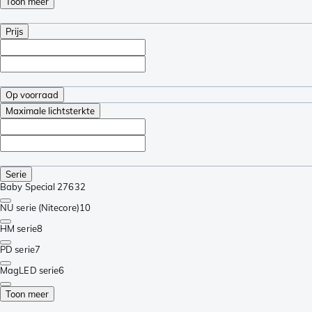
Toon meer
Prijs
Op voorraad
Maximale lichtsterkte
Serie
Baby Special 276
32
NU serie (Nitecore)
10
HM serie
8
PD serie
7
MagLED serie
6
Toon meer