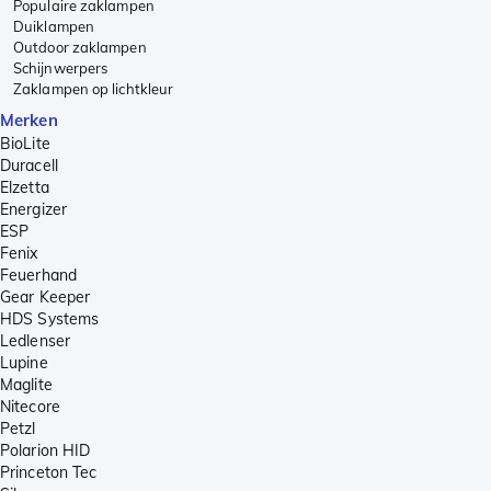
Populaire zaklampen
Duiklampen
Outdoor zaklampen
Schijnwerpers
Zaklampen op lichtkleur
Merken
BioLite
Duracell
Elzetta
Energizer
ESP
Fenix
Feuerhand
Gear Keeper
HDS Systems
Ledlenser
Lupine
Maglite
Nitecore
Petzl
Polarion HID
Princeton Tec