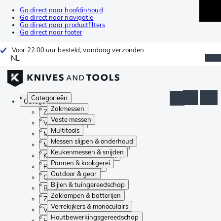
Ga direct naar hoofdinhoud
Ga direct naar navigatie
Ga direct naar productfilters
Ga direct naar footer
Voor 22.00 uur besteld, vandaag verzonden
NL
Categorieën
Categorieën
Zakmessen
Zakmessen
Vaste messen
Vaste messen
Multitools
Multitools
Messen slijpen & onderhoud
Messen slijpen & onderhoud
Keukenmessen & snijden
Keukenmessen & snijden
Pannen & kookgerei
Pannen & kookgerei
Outdoor & gear
Outdoor & gear
Bijlen & tuingereedschap
Bijlen & tuingereedschap
Zaklampen & batterijen
Zaklampen & batterijen
Verrekijkers & monoculairs
Verrekijkers & monoculairs
Houtbewerkingsgereedschap
Houtbewerkingsgereedschap