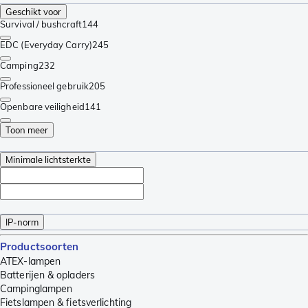
Geschikt voor
Survival / bushcraft
144
EDC (Everyday Carry)
245
Camping
232
Professioneel gebruik
205
Openbare veiligheid
141
Toon meer
Minimale lichtsterkte
IP-norm
Productsoorten
ATEX-lampen
Batterijen & opladers
Campinglampen
Fietslampen & fietsverlichting