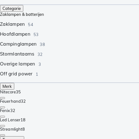
Categorie
Zaklampen & batterijen
Zaklampen
54
Hoofdlampen
53
Campinglampen
38
Stormlantaarns
32
Overige lampen
3
Off grid power
1
Merk
Nitecore
35
Feuerhand
32
Fenix
32
Led Lenser
18
Streamlight
8