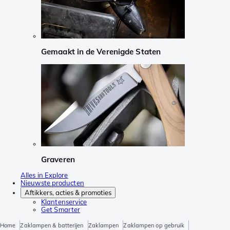
Gemaakt in de Verenigde Staten
Graveren
Alles in Explore
Nieuwste producten
Aftikkers, acties & promoties
Klantenservice
Get Smarter
Home
Zaklampen & batterijen
Zaklampen
Zaklampen op gebruik