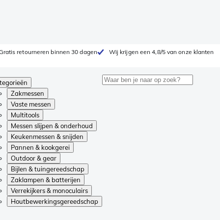
Gratis retourneren binnen 30 dagen
Wij krijgen een 4,8/5 van onze klanten
tegorieën
Zakmessen
Vaste messen
Multitools
Messen slijpen & onderhoud
Keukenmessen & snijden
Pannen & kookgerei
Outdoor & gear
Bijlen & tuingereedschap
Zaklampen & batterijen
Verrekijkers & monoculairs
Houtbewerkingsgereedschap