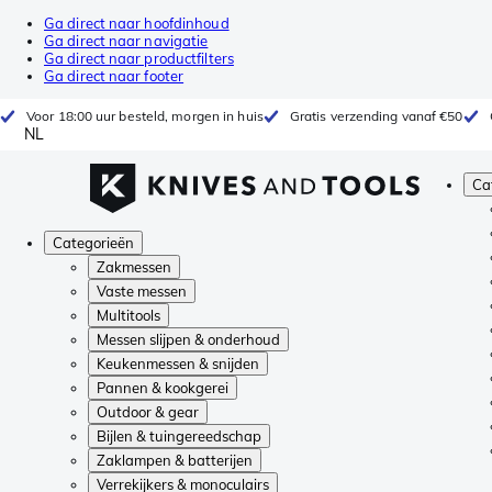
Ga direct naar hoofdinhoud
Ga direct naar navigatie
Ga direct naar productfilters
Ga direct naar footer
Voor 18:00 uur besteld, morgen in huis
Gratis verzending vanaf €50
NL
Ca
Categorieën
Zakmessen
Vaste messen
Multitools
Messen slijpen & onderhoud
Keukenmessen & snijden
Pannen & kookgerei
Outdoor & gear
Bijlen & tuingereedschap
Zaklampen & batterijen
Verrekijkers & monoculairs