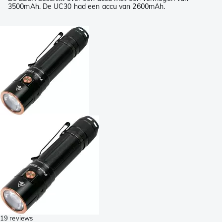
3500mAh. De UC30 had een accu van 2600mAh.
19 reviews