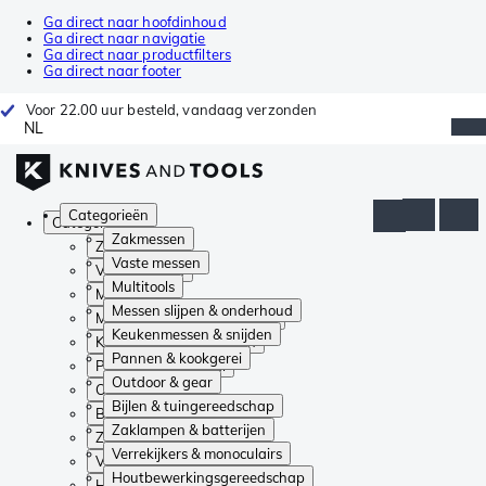
Ga direct naar hoofdinhoud
Ga direct naar navigatie
Ga direct naar productfilters
Ga direct naar footer
Voor 22.00 uur besteld, vandaag verzonden
NL
Categorieën
Categorieën
Zakmessen
Zakmessen
Vaste messen
Vaste messen
Multitools
Multitools
Messen slijpen & onderhoud
Messen slijpen & onderhoud
Keukenmessen & snijden
Keukenmessen & snijden
Pannen & kookgerei
Pannen & kookgerei
Outdoor & gear
Outdoor & gear
Bijlen & tuingereedschap
Bijlen & tuingereedschap
Zaklampen & batterijen
Zaklampen & batterijen
Verrekijkers & monoculairs
Verrekijkers & monoculairs
Houtbewerkingsgereedschap
Houtbewerkingsgereedschap