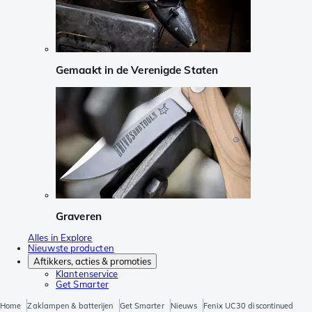
Gemaakt in de Verenigde Staten
Graveren
Alles in Explore
Nieuwste producten
Aftikkers, acties & promoties
Klantenservice
Get Smarter
Home
Zaklampen & batterijen
Get Smarter
Nieuws
Fenix UC30 discontinued