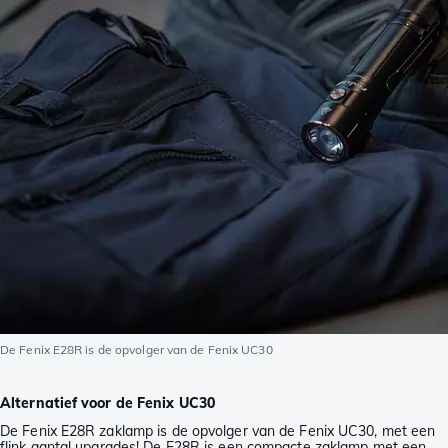
De Fenix E28R is de opvolger van de Fenix UC30
Alternatief voor de Fenix UC30
De Fenix E28R zaklamp is de opvolger van de Fenix UC30, met een
flink aantal upgrades! De E28R is een compacte zaklamp met een