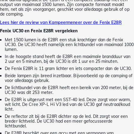
output van maximaal 1500 lumen. Zijn compacte formaat maakt
hem, net als zijn voorganger, geschikt voor alledaags gebruik of op
de camping.
Lees hier de review van Kampeermeneer over de Fenix E28R
Fenix UC30 en Fenix E28R vergeleken
Met 1500 lumen is de E28R een stuk krachtiger dan de Fenix
UC30. De UC30 heeft namelijk een lichtbundel van maximaal 1000
lumen.
In de hoogste stand heeft de E28R een maximale brandduur van
2 uur en 5 minuten, bij de UC30 is dit 1 uur en 25 minuten.
De Fenix E28R is 11 gram lichter en iets compacter dan de UC30.
Beide lampen zijn breed inzetbaar. Bijvoorbeeld op de camping of
voor alledaags gebruik.
De lichtbundel van de E28R heeft een bereik van 200 meter, bij de
UC30 was dit 253 meter.
De E28R is uitgerust met een SST-40 led. Deze zorgt voor warm,
wit licht. De Cree XP-L Hi V3 led van de UC30 gaf neutraal/koud
licht.
De reflector zit bij de E28R dichter op de led. Dit zorgt voor een
breder lichtveld. De UC30 had een meer gefocusseerde
lichtbundel.
De E28R beschikt over een accu met een vermogen van