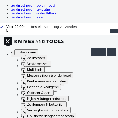
Ga direct naar hoofdinhoud
Ga direct naar navigatie
Ga direct naar productfilters
Ga direct naar footer
Voor 22.00 uur besteld, vandaag verzonden
NL
Categorieën
Categorieën
Zakmessen
Zakmessen
Vaste messen
Vaste messen
Multitools
Multitools
Messen slijpen & onderhoud
Messen slijpen & onderhoud
Keukenmessen & snijden
Keukenmessen & snijden
Pannen & kookgerei
Pannen & kookgerei
Outdoor & gear
Outdoor & gear
Bijlen & tuingereedschap
Bijlen & tuingereedschap
Zaklampen & batterijen
Zaklampen & batterijen
Verrekijkers & monoculairs
Verrekijkers & monoculairs
Houtbewerkingsgereedschap
Houtbewerkingsgereedschap