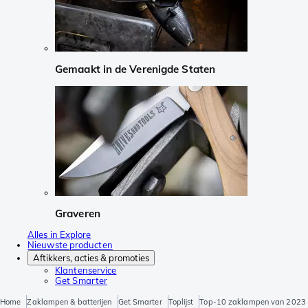
Gemaakt in de Verenigde Staten
Graveren
Alles in Explore
Nieuwste producten
Aftikkers, acties & promoties
Klantenservice
Get Smarter
Home
Zaklampen & batterijen
Get Smarter
Toplijst
Top-10 zaklampen van 2023