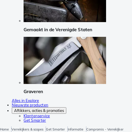
Gemaakt in de Verenigde Staten
Graveren
Alles in Explore
Nieuwste producten
Aftikkers, acties & promoties
Klantenservice
Get Smarter
Home
Verrekijkers & scopes
Get Smarter
Informatie
Compromis - Verrekijker