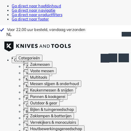
Ga direct naar hoofdinhoud
Ga direct naar navigatie
Ga direct naar productfilters
Ga direct naar footer
Voor 22.00 uur besteld, vandaag verzonden
NL
Categorieën
Categorieën
Zakmessen
Zakmessen
Vaste messen
Vaste messen
Multitools
Multitools
Messen slijpen & onderhoud
Messen slijpen & onderhoud
Keukenmessen & snijden
Keukenmessen & snijden
Pannen & kookgerei
Pannen & kookgerei
Outdoor & gear
Outdoor & gear
Bijlen & tuingereedschap
Bijlen & tuingereedschap
Zaklampen & batterijen
Zaklampen & batterijen
Verrekijkers & monoculairs
Verrekijkers & monoculairs
Houtbewerkingsgereedschap
Houtbewerkingsgereedschap