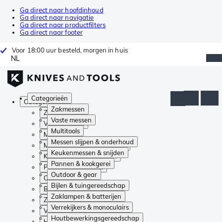
Ga direct naar hoofdinhoud
Ga direct naar navigatie
Ga direct naar productfilters
Ga direct naar footer
Voor 18:00 uur besteld, morgen in huis
NL
Categorieën
Categorieën
Zakmessen
Zakmessen
Vaste messen
Vaste messen
Multitools
Multitools
Messen slijpen & onderhoud
Messen slijpen & onderhoud
Keukenmessen & snijden
Keukenmessen & snijden
Pannen & kookgerei
Pannen & kookgerei
Outdoor & gear
Outdoor & gear
Bijlen & tuingereedschap
Bijlen & tuingereedschap
Zaklampen & batterijen
Zaklampen & batterijen
Verrekijkers & monoculairs
Verrekijkers & monoculairs
Houtbewerkingsgereedschap
Houtbewerkingsgereedschap