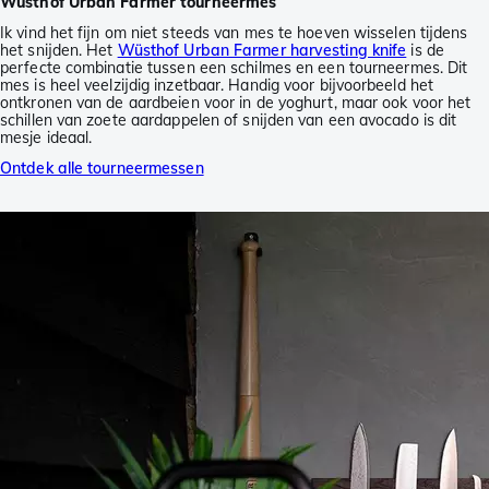
Wüsthof Urban Farmer tourneermes
Ik vind het fijn om niet steeds van mes te hoeven wisselen tijdens
het snijden. Het
Wüsthof Urban Farmer harvesting knife
is de
perfecte combinatie tussen een schilmes en een tourneermes. Dit
mes is heel veelzijdig inzetbaar. Handig voor bijvoorbeeld het
ontkronen van de aardbeien voor in de yoghurt, maar ook voor het
schillen van zoete aardappelen of snijden van een avocado is dit
mesje ideaal.
Ontdek alle tourneermessen