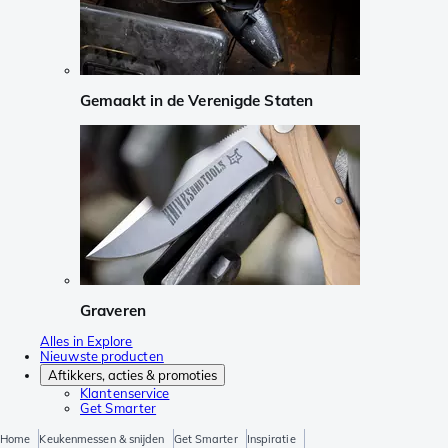
Gemaakt in de Verenigde Staten
Graveren
Alles in Explore
Nieuwste producten
Aftikkers, acties & promoties
Klantenservice
Get Smarter
Home
Keukenmessen & snijden
Get Smarter
Inspiratie