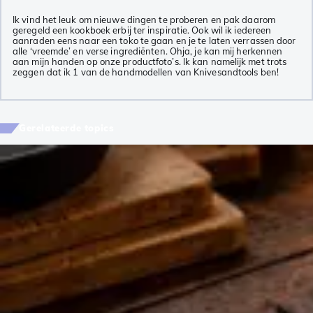
Ik vind het leuk om nieuwe dingen te proberen en pak daarom
geregeld een kookboek erbij ter inspiratie. Ook wil ik iedereen
aanraden eens naar een toko te gaan en je te laten verrassen door
alle ‘vreemde’ en verse ingrediënten. Ohja, je kan mij herkennen
aan mijn handen op onze productfoto’s. Ik kan namelijk met trots
zeggen dat ik 1 van de handmodellen van Knivesandtools ben!
Gerelateerde topics