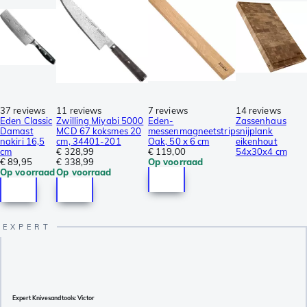
37 reviews
11 reviews
7 reviews
14 reviews
Eden Classic
Zwilling Miyabi 5000
Eden-
Zassenhaus
Damast
MCD 67 koksmes 20
messenmagneetstrip
snijplank
nakiri 16,5
cm, 34401-201
Oak, 50 x 6 cm
eikenhout
cm
€ 328,99
€ 119,00
54x30x4 cm
€ 89,95
€ 338,99
Op voorraad
Op voorraad
Op voorraad
Expert Knivesandtools: Victor