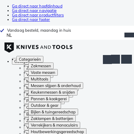
Ga direct naar hoofdinhoud
Ga direct naar navigatie
Ga direct naar productfilters
Ga direct naar footer
Vandaag besteld, maandag in huis
NL
Categorieën
Categorieën
Zakmessen
Zakmessen
Vaste messen
Vaste messen
Multitools
Multitools
Messen slijpen & onderhoud
Messen slijpen & onderhoud
Keukenmessen & snijden
Keukenmessen & snijden
Pannen & kookgerei
Pannen & kookgerei
Outdoor & gear
Outdoor & gear
Bijlen & tuingereedschap
Bijlen & tuingereedschap
Zaklampen & batterijen
Zaklampen & batterijen
Verrekijkers & monoculairs
Verrekijkers & monoculairs
Houtbewerkingsgereedschap
Houtbewerkingsgereedschap