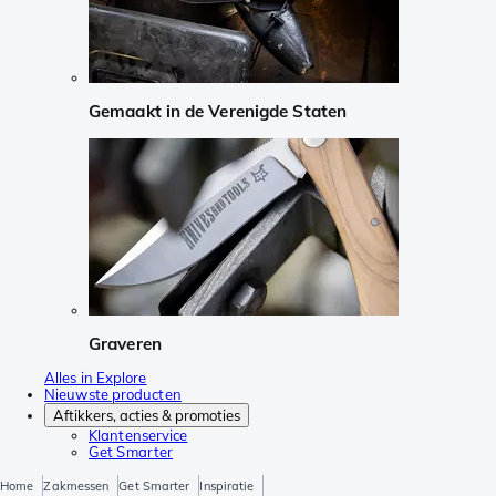
Gemaakt in de Verenigde Staten
Graveren
Alles in Explore
Nieuwste producten
Aftikkers, acties & promoties
Klantenservice
Get Smarter
Home
Zakmessen
Get Smarter
Inspiratie