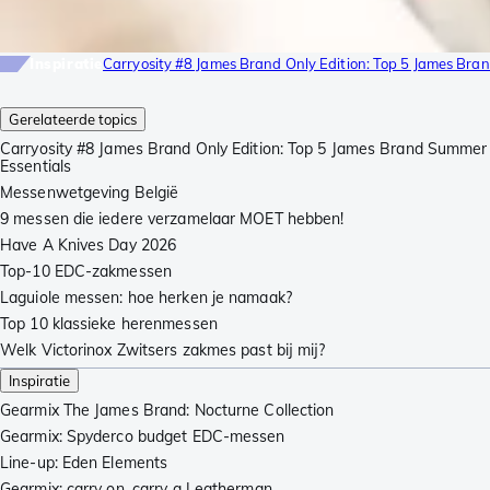
Inspiratie
Carryosity #8 James Brand Only Edition: Top 5 James Bra
Gerelateerde topics
Carryosity #8 James Brand Only Edition: Top 5 James Brand Summer
Essentials
Messenwetgeving België
9 messen die iedere verzamelaar MOET hebben!
Have A Knives Day 2026
Top-10 EDC-zakmessen
Laguiole messen: hoe herken je namaak?
Top 10 klassieke herenmessen
Welk Victorinox Zwitsers zakmes past bij mij?
Inspiratie
Gearmix The James Brand: Nocturne Collection
Gearmix: Spyderco budget EDC-messen
Line-up: Eden Elements
Gearmix: carry on, carry a Leatherman