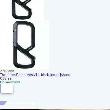
2 reviews
The James Brand Mehlville, black, karabijnhaak
€ 68,99
Op voorraad
Gerelateerde topics