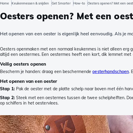
Home
Keukenmessen & snijden
Get Smarter
How-to
Oesters openen? Met een oes
Oesters openen? Met een oes
Het openen van een oester is eigenlijk heel eenvoudig. Als je ma
Oesters openmaken met een normaal keukenmes is niet alleen erg geva
altijd een oestermes. Een oestermes heeft een kort, dik lemmet met
Veilig oesters openen
Bescherm je handen: draag een beschermende
oesterhandschoen
. 
Het openen van een oester
Stap 1:
Pak de oester met de platte schelp naar boven met één hand
Stap 2:
Steek met een oestermes tussen de twee schelphelften. Doe dit
op schilfers in het oestervlees.