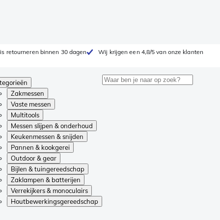
is retourneren binnen 30 dagen
Wij krijgen een 4,8/5 van onze klanten
tegorieën
Zakmessen
Vaste messen
Multitools
Messen slijpen & onderhoud
Keukenmessen & snijden
Pannen & kookgerei
Outdoor & gear
Bijlen & tuingereedschap
Zaklampen & batterijen
Verrekijkers & monoculairs
Houtbewerkingsgereedschap