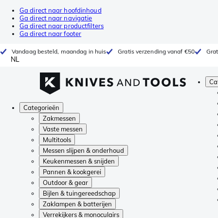
Ga direct naar hoofdinhoud
Ga direct naar navigatie
Ga direct naar productfilters
Ga direct naar footer
Vandaag besteld, maandag in huis
Gratis verzending vanaf €50
Grat
NL
Ca
Categorieën
Zakmessen
Vaste messen
Multitools
Messen slijpen & onderhoud
Keukenmessen & snijden
Pannen & kookgerei
Outdoor & gear
Bijlen & tuingereedschap
Zaklampen & batterijen
Verrekijkers & monoculairs