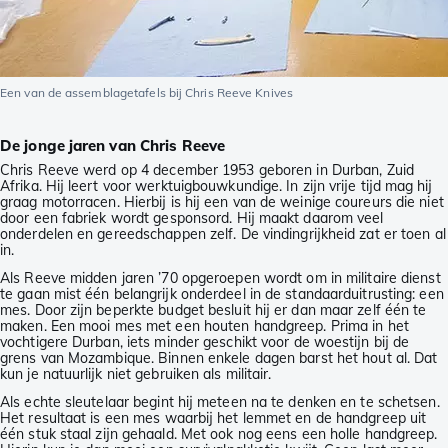
Een van de assemblagetafels bij Chris Reeve Knives
De jonge jaren van Chris Reeve
Chris Reeve werd op 4 december 1953 geboren in Durban, Zuid
Afrika. Hij leert voor werktuigbouwkundige. In zijn vrije tijd mag hij
graag motorracen. Hierbij is hij een van de weinige coureurs die niet
door een fabriek wordt gesponsord. Hij maakt daarom veel
onderdelen en gereedschappen zelf. De vindingrijkheid zat er toen al
in.
Als Reeve midden jaren ’70 opgeroepen wordt om in militaire dienst
te gaan mist één belangrijk onderdeel in de standaarduitrusting: een
mes. Door zijn beperkte budget besluit hij er dan maar zelf één te
maken. Een mooi mes met een houten handgreep. Prima in het
vochtigere Durban, iets minder geschikt voor de woestijn bij de
grens van Mozambique. Binnen enkele dagen barst het hout al. Dat
kun je natuurlijk niet gebruiken als militair.
Als echte sleutelaar begint hij meteen na te denken en te schetsen.
Het resultaat is een mes waarbij het lemmet en de handgreep uit
één stuk staal zijn gehaald. Met ook nog eens een holle handgreep.