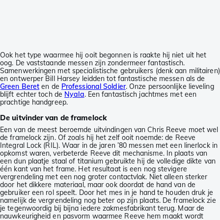
Ook het type waarmee hij ooit begonnen is raakte hij niet uit het
oog. De vaststaande messen zijn zondermeer fantastisch.
Samenwerkingen met specialistische gebruikers (denk aan militairen)
en ontwerper Bill Harsey leidden tot fantastische messen als de
Green Beret
en de
Professional Soldier
. Onze persoonlijke lieveling
blijft echter toch de
Nyala
. Een fantastisch jachtmes met een
prachtige handgreep.
De uitvinder van de framelock
Een van de meest beroemde uitvindingen van Chris Reeve moet wel
de framelock zijn. Of zoals hij het zelf ooit noemde: de Reeve
Integral Lock (RIL). Waar in de jaren ’80 messen met een linerlock in
opkomst waren, verbeterde Reeve dit mechanisme. In plaats van
een dun plaatje staal of titanium gebruikte hij de volledige dikte van
één kant van het frame. Het resultaat is een nog stevigere
vergrendeling met een nog groter contactvlak. Niet alleen sterker
door het dikkere materiaal, maar ook doordat de hand van de
gebruiker een rol speelt. Door het mes in je hand te houden druk je
namelijk de vergrendeling nog beter op zijn plaats. De framelock zie
je tegenwoordig bij bijna iedere zakmesfabrikant terug. Maar de
nauwkeurigheid en pasvorm waarmee Reeve hem maakt wordt