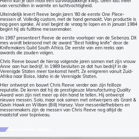
Hierin kun je dan mooi een survivalpakketje kwijt. Geen last meer
van verschillen in warmte en luchtvochtigheid.
Uiteindelijk levert Reeve begin jaren ’80 de eerste
One Piece
-
messen af. Volledig custom, met de hand gemaakt. Van productie is
nog geen sprake. Al snel begint de vraag te lopen en in januari 1984
begint hij als fulltime messenmaker.
In 1987 presenteert Reeve de eerste voorloper van de Sebenza. Dit
mes wordt bekroond met de award “Best folding knife” door de
Knifemakers Guild South Africa. De eerste van een reeks aan
awards die zouden volgen.
Chris Reeve bouwt de hierop volgende jaren samen met zijn vrouw
Anne aan hun bedrijf. In 1989 besluiten ze dat hun bedrijf in de
Verenigde Staten meer toekomst heeft. Ze emigreren vanuit Zuid-
Afrika naar Boise, Idaho in de Verenigde Staten.
Hier ontwerpt en bouwt Chris Reeve verder aan zijn feilloze
reputatie. De keren dat hij de prestigieuze
Manufacturing Quality
Award
won zijn niet meer op één hand te tellen. Hij ontwerpt
nieuwe messen. Solo, maar ook samen met ontwerpers als Grant &
Gavin Hawk en William (Bill) Harsey. Voor messenliefhebbers en
messenmakers zijn de messen van Chris Reeve nog altijd de
maatstaf voor topniveau.
Gerelateerde topics