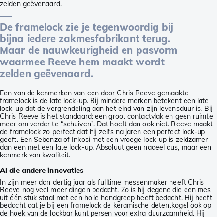
zelden geëvenaard.
De framelock zie je tegenwoordig bij
bijna iedere zakmesfabrikant terug.
Maar de nauwkeurigheid en pasvorm
waarmee Reeve hem maakt wordt
zelden geëvenaard.
Een van de kenmerken van een door Chris Reeve gemaakte
framelock is de late lock-up. Bij mindere merken betekent een late
lock-up dat de vergrendeling aan het eind van zijn levensduur is. Bij
Chris Reeve is het standaard: een groot contactvlak en geen ruimte
meer om verder te “schuiven”. Dat hoeft dan ook niet. Reeve maakt
de framelock zo perfect dat hij zelfs na jaren een perfect lock-up
geeft. Een Sebenza of Inkosi met een vroege lock-up is zeldzamer
dan een met een late lock-up. Absoluut geen nadeel dus, maar een
kenmerk van kwaliteit.
Al die andere innovaties
In zijn meer dan dertig jaar als fulltime messenmaker heeft Chris
Reeve nog veel meer dingen bedacht. Zo is hij degene die een mes
uit één stuk staal met een holle handgreep heeft bedacht. Hij heeft
bedacht dat je bij een framelock de keramische detentkogel ook op
de hoek van de lockbar kunt persen voor extra duurzaamheid. Hij