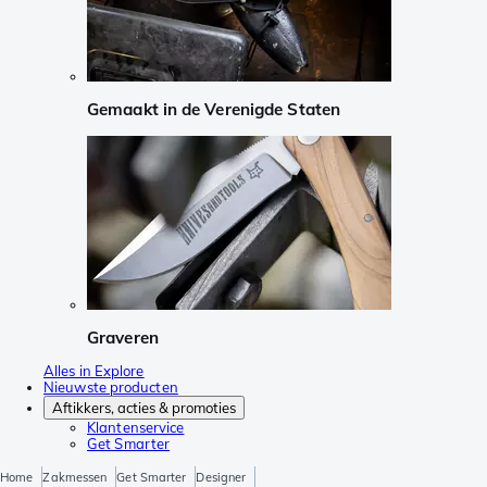
Gemaakt in de Verenigde Staten
Graveren
Alles in Explore
Nieuwste producten
Aftikkers, acties & promoties
Klantenservice
Get Smarter
Home
Zakmessen
Get Smarter
Designer