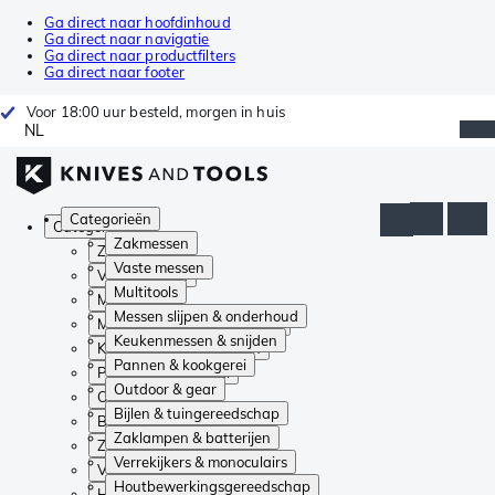
Ga direct naar hoofdinhoud
Ga direct naar navigatie
Ga direct naar productfilters
Ga direct naar footer
Voor 18:00 uur besteld, morgen in huis
NL
Categorieën
Categorieën
Zakmessen
Zakmessen
Vaste messen
Vaste messen
Multitools
Multitools
Messen slijpen & onderhoud
Messen slijpen & onderhoud
Keukenmessen & snijden
Keukenmessen & snijden
Pannen & kookgerei
Pannen & kookgerei
Outdoor & gear
Outdoor & gear
Bijlen & tuingereedschap
Bijlen & tuingereedschap
Zaklampen & batterijen
Zaklampen & batterijen
Verrekijkers & monoculairs
Verrekijkers & monoculairs
Houtbewerkingsgereedschap
Houtbewerkingsgereedschap