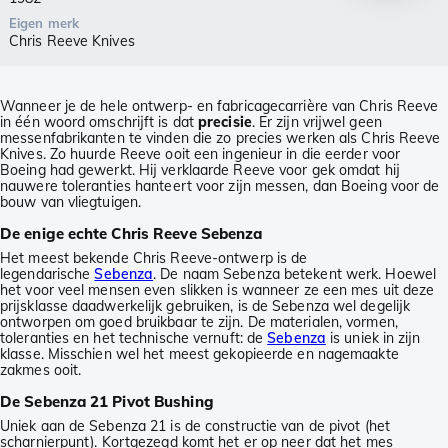
Eigen merk
Chris Reeve Knives
Wanneer je de hele ontwerp- en fabricagecarrière van Chris Reeve
in één woord omschrijft is dat
precisie
. Er zijn vrijwel geen
messenfabrikanten te vinden die zo precies werken als Chris Reeve
Knives. Zo huurde Reeve ooit een ingenieur in die eerder voor
Boeing had gewerkt. Hij verklaarde Reeve voor gek omdat hij
nauwere toleranties hanteert voor zijn messen, dan Boeing voor de
bouw van vliegtuigen.
De enige echte Chris Reeve Sebenza
Het meest bekende Chris Reeve-ontwerp is de
legendarische
Sebenza
. De naam Sebenza betekent werk. Hoewel
het voor veel mensen even slikken is wanneer ze een mes uit deze
prijsklasse daadwerkelijk gebruiken, is de Sebenza wel degelijk
ontworpen om goed bruikbaar te zijn. De materialen, vormen,
toleranties en het technische vernuft: de
Sebenza
is uniek in zijn
klasse. Misschien wel het meest gekopieerde en nagemaakte
zakmes ooit.
De Sebenza 21 Pivot Bushing
Uniek aan de Sebenza 21 is de constructie van de pivot (het
scharnierpunt). Kortgezegd komt het er op neer dat het mes