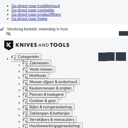
Ga direct naar hoofdinhoud
Ga direct naar navigatie
Ga direct naar productfilters
Ga direct naar footer
Vandaag besteld, maandag in huis
NL
Categorieën
Categorieën
Zakmessen
Zakmessen
Vaste messen
Vaste messen
Multitools
Multitools
Messen slijpen & onderhoud
Messen slijpen & onderhoud
Keukenmessen & snijden
Keukenmessen & snijden
Pannen & kookgerei
Pannen & kookgerei
Outdoor & gear
Outdoor & gear
Bijlen & tuingereedschap
Bijlen & tuingereedschap
Zaklampen & batterijen
Zaklampen & batterijen
Verrekijkers & monoculairs
Verrekijkers & monoculairs
Houtbewerkingsgereedschap
Houtbewerkingsgereedschap