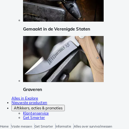
Gemaakt in de Verenigde Staten
Graveren
Alles in Explore
Nieuwste producten
Aftikkers, acties & promoties
Klantenservice
Get Smarter
Home
Vaste messen
Get Smarter
Informatie
Alles over survivalmessen