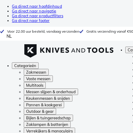
Ga direct naar hoofdinhoud
Ga direct naar navigatie
Ga direct naar productfilters
Ga direct naar footer
Voor 22.00 uur besteld, vandaag verzonden
Gratis verzending vanaf €5
NL
Ca
Categorieën
Zakmessen
Vaste messen
Multitools
Messen slijpen & onderhoud
Keukenmessen & snijden
Pannen & kookgerei
Outdoor & gear
Bijlen & tuingereedschap
Zaklampen & batterijen
Verrekijkers & monoculairs