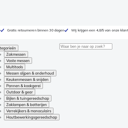
0
Gratis retourneren binnen 30 dagen
Wij krijgen een 4,8/5 van onze klan
tegorieën
Zakmessen
Vaste messen
Multitools
Messen slijpen & onderhoud
Keukenmessen & snijden
Pannen & kookgerei
Outdoor & gear
Bijlen & tuingereedschap
Zaklampen & batterijen
Verrekijkers & monoculairs
Houtbewerkingsgereedschap