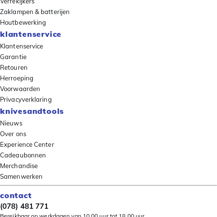
Verrekijkers
Zaklampen & batterijen
Houtbewerking
klantenservice
Klantenservice
Garantie
Retouren
Herroeping
Voorwaarden
Privacyverklaring
knivesandtools
Nieuws
Over ons
Experience Center
Cadeaubonnen
Merchandise
Samenwerken
contact
(078) 481 771
Bereikbaar op werkdagen van 10.00 uur tot 18.00 uur