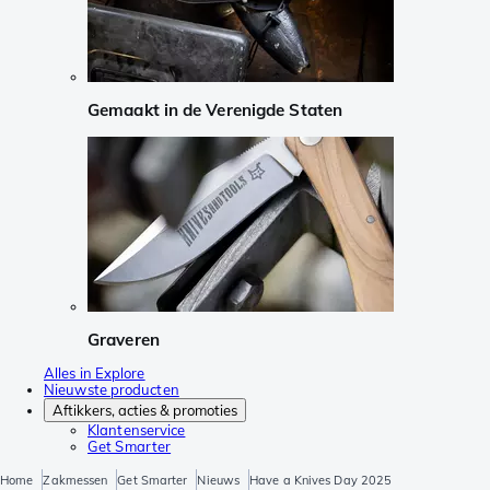
Gemaakt in de Verenigde Staten
Graveren
Alles in Explore
Nieuwste producten
Aftikkers, acties & promoties
Klantenservice
Get Smarter
Home
Zakmessen
Get Smarter
Nieuws
Have a Knives Day 2025