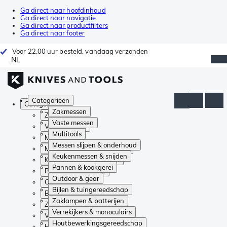
Ga direct naar hoofdinhoud
Ga direct naar navigatie
Ga direct naar productfilters
Ga direct naar footer
Voor 22.00 uur besteld, vandaag verzonden
NL
Categorieën
Categorieën
Zakmessen
Zakmessen
Vaste messen
Vaste messen
Multitools
Multitools
Messen slijpen & onderhoud
Messen slijpen & onderhoud
Keukenmessen & snijden
Keukenmessen & snijden
Pannen & kookgerei
Pannen & kookgerei
Outdoor & gear
Outdoor & gear
Bijlen & tuingereedschap
Bijlen & tuingereedschap
Zaklampen & batterijen
Zaklampen & batterijen
Verrekijkers & monoculairs
Verrekijkers & monoculairs
Houtbewerkingsgereedschap
Houtbewerkingsgereedschap