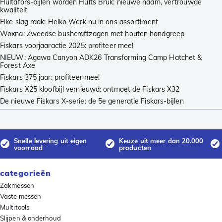
Hultafors-bijlen worden Hults Bruk: nieuwe naam, vertrouwde
kwaliteit
Elke slag raak: Helko Werk nu in ons assortiment
Woxna: Zweedse bushcraftzagen met houten handgreep
Fiskars voorjaaractie 2025: profiteer mee!
NIEUW: Agawa Canyon ADK26 Transforming Camp Hatchet &
Forest Axe
Fiskars 375 jaar: profiteer mee!
Fiskars X25 kloofbijl vernieuwd: ontmoet de Fiskars X32
De nieuwe Fiskars X-serie: de 5e generatie Fiskars-bijlen
Snelle levering uit eigen
Keuze uit meer dan 20.000
voorraad
producten
categorieën
Zakmessen
Vaste messen
Multitools
Slijpen & onderhoud