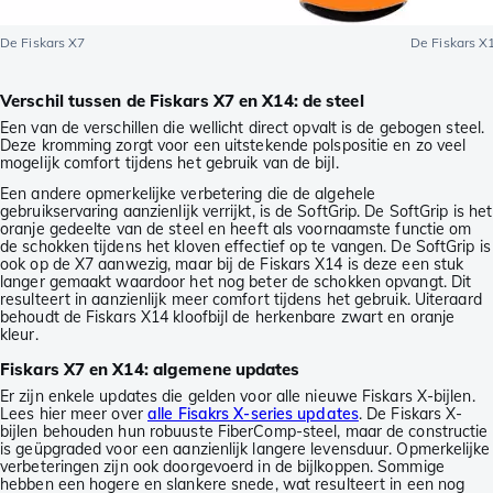
De Fiskars X7
De Fiskars X
Verschil tussen de Fiskars X7 en X14: de steel
Een van de verschillen die wellicht direct opvalt is de gebogen steel.
Deze kromming zorgt voor een uitstekende polspositie en zo veel
mogelijk comfort tijdens het gebruik van de bijl.
Een andere opmerkelijke verbetering die de algehele
gebruikservaring aanzienlijk verrijkt, is de SoftGrip. De SoftGrip is het
oranje gedeelte van de steel en heeft als voornaamste functie om
de schokken tijdens het kloven effectief op te vangen. De SoftGrip is
ook op de X7 aanwezig, maar bij de Fiskars X14 is deze een stuk
langer gemaakt waardoor het nog beter de schokken opvangt. Dit
resulteert in aanzienlijk meer comfort tijdens het gebruik. Uiteraard
behoudt de Fiskars X14 kloofbijl de herkenbare zwart en oranje
kleur.
Fiskars X7 en X14: algemene updates
Er zijn enkele updates die gelden voor alle nieuwe Fiskars X-bijlen.
Lees hier meer over
alle Fisakrs X-series updates
. De Fiskars X-
bijlen behouden hun robuuste FiberComp-steel, maar de constructie
is geüpgraded voor een aanzienlijk langere levensduur. Opmerkelijke
verbeteringen zijn ook doorgevoerd in de bijlkoppen. Sommige
hebben een hogere en slankere snede, wat resulteert in een nog