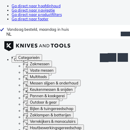
Ga direct naar hoofdinhoud
Ga direct naar navigatie
Ga direct naar productfilters
Ga direct naar footer
Vandaag besteld, maandag in huis
NL
Categorieën
Categorieën
Zakmessen
Zakmessen
Vaste messen
Vaste messen
Multitools
Multitools
Messen slijpen & onderhoud
Messen slijpen & onderhoud
Keukenmessen & snijden
Keukenmessen & snijden
Pannen & kookgerei
Pannen & kookgerei
Outdoor & gear
Outdoor & gear
Bijlen & tuingereedschap
Bijlen & tuingereedschap
Zaklampen & batterijen
Zaklampen & batterijen
Verrekijkers & monoculairs
Verrekijkers & monoculairs
Houtbewerkingsgereedschap
Houtbewerkingsgereedschap