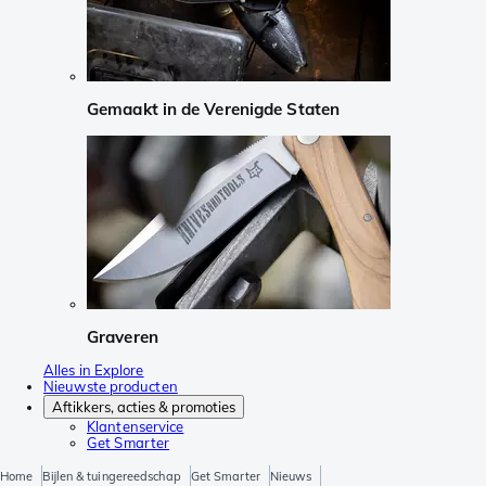
Gemaakt in de Verenigde Staten
Graveren
Alles in Explore
Nieuwste producten
Aftikkers, acties & promoties
Klantenservice
Get Smarter
Home
Bijlen & tuingereedschap
Get Smarter
Nieuws