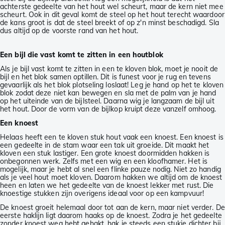
achterste gedeelte van het hout wel scheurt, maar de kern niet mee
scheurt. Ook in dit geval komt de steel op het hout terecht waardoor
de kans groot is dat de steel breekt of op z'n minst beschadigd. Sla
dus altijd op de voorste rand van het hout.
Een bijl die vast komt te zitten in een houtblok
Als je bijl vast komt te zitten in een te kloven blok, moet je nooit de
bijl en het blok samen optillen. Dit is funest voor je rug en tevens
gevaarlijk als het blok plotseling loslaat! Leg je hand op het te kloven
blok zodat deze niet kan bewegen en sla met de palm van je hand
op het uiteinde van de bijlsteel. Daarna wig je langzaam de bijl uit
het hout. Door de vorm van de bijlkop kruipt deze vanzelf omhoog.
Een knoest
Helaas heeft een te kloven stuk hout vaak een knoest. Een knoest is
een gedeelte in de stam waar een tak uit groeide. Dit maakt het
kloven een stuk lastiger. Een grote knoest doormidden hakken is
onbegonnen werk. Zelfs met een wig en een kloofhamer. Het is
mogelijk, maar je hebt al snel een flinke pauze nodig. Niet zo handig
als je veel hout moet kloven. Daarom hakken we altijd om de knoest
heen en laten we het gedeelte van de knoest lekker met rust. Die
knoestige stukken zijn overigens ideaal voor op een kampvuur!
De knoest groeit helemaal door tot aan de kern, maar niet verder. De
eerste haklijn ligt daarom haaks op de knoest. Zodra je het gedeelte
zonder knoest weg hebt gehakt, hak je steeds een stukje dichter bij