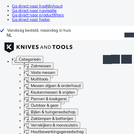
Ga direct naar hoofdinhoud
Ga direct naar navigatie
Ga direct naar productfilters
Ga direct naar footer
Vandaag besteld, maandag in huis
NL
Categorieën
Categorieën
Zakmessen
Zakmessen
Vaste messen
Vaste messen
Multitools
Multitools
Messen slijpen & onderhoud
Messen slijpen & onderhoud
Keukenmessen & snijden
Keukenmessen & snijden
Pannen & kookgerei
Pannen & kookgerei
Outdoor & gear
Outdoor & gear
Bijlen & tuingereedschap
Bijlen & tuingereedschap
Zaklampen & batterijen
Zaklampen & batterijen
Verrekijkers & monoculairs
Verrekijkers & monoculairs
Houtbewerkingsgereedschap
Houtbewerkingsgereedschap