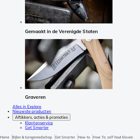
Gemaakt in de Verenigde Staten
Graveren
Alles in Explore
Nieuwste producten
Aftikkers, acties & promoties
Klantenservice
Get Smarter
Home
Bijlen & tuingereedschap
Get Smarter
How-to
How To: zelf hout kloven