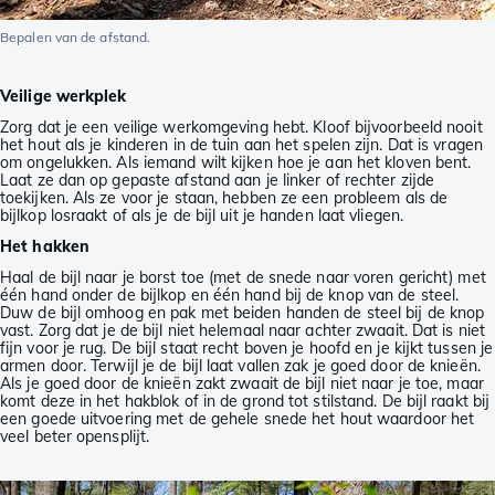
Bepalen van de afstand.
Veilige werkplek
Zorg dat je een veilige werkomgeving hebt. Kloof bijvoorbeeld nooit
het hout als je kinderen in de tuin aan het spelen zijn. Dat is vragen
om ongelukken. Als iemand wilt kijken hoe je aan het kloven bent.
Laat ze dan op gepaste afstand aan je linker of rechter zijde
toekijken. Als ze voor je staan, hebben ze een probleem als de
bijlkop losraakt of als je de bijl uit je handen laat vliegen.
Het hakken
Haal de bijl naar je borst toe (met de snede naar voren gericht) met
één hand onder de bijlkop en één hand bij de knop van de steel.
Duw de bijl omhoog en pak met beiden handen de steel bij de knop
vast. Zorg dat je de bijl niet helemaal naar achter zwaait. Dat is niet
fijn voor je rug. De bijl staat recht boven je hoofd en je kijkt tussen je
armen door. Terwijl je de bijl laat vallen zak je goed door de knieën.
Als je goed door de knieën zakt zwaait de bijl niet naar je toe, maar
komt deze in het hakblok of in de grond tot stilstand. De bijl raakt bij
een goede uitvoering met de gehele snede het hout waardoor het
veel beter opensplijt.