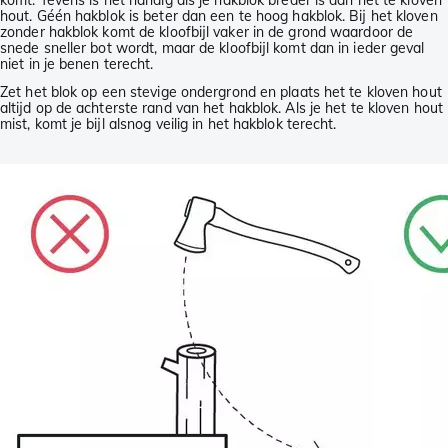
komt. Tevens is het handig als je hakblok breder is dan het te kloven
hout. Géén hakblok is beter dan een te hoog hakblok. Bij het kloven
zonder hakblok komt de kloofbijl vaker in de grond waardoor de
snede sneller bot wordt, maar de kloofbijl komt dan in ieder geval
niet in je benen terecht.
Zet het blok op een stevige ondergrond en plaats het te kloven hout
altijd op de achterste rand van het hakblok. Als je het te kloven hout
mist, komt je bijl alsnog veilig in het hakblok terecht.