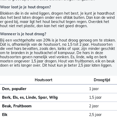
Waar laat je je hout drogen?
Blokken die in de wind liggen, drogen het best. Je kunt je haardhout
dus het best laten drogen onder een afdak buiten. Dan kan de wind
er goed bij, maar ligt het hout beschut tegen regen. Overdek het
hout niet met plastic, dan kan het niet goed drogen.
Wanneer is je hout droog?
Bij een vochtgehalte van 20% is je hout droog genoeg om te stoken.
Dat is, afhankelijk van de houtsoort, na 1,5 tot 2 jaar. Houtsoorten
die veel hars bevatten, zoals den, lariks of spar, zijn minder geschikt
om te branden in je houtkachel of kampvuur. De hars in deze
houtsoorten geven namelijk veel vonken. Es, linde, wilg en berk
moeten ongeveer 1,5 jaar drogen. Hout van fruitbomen, eik en beuk
doen er iets langer over. Dit hout kun je beter 2,5 jaar laten liggen.
Houtsoort
Droogtijd
Den, populier
1 jaar
Berk, Els, es, Linde, Spar, Wilg
1,5 jaar
Beuk, Fruitboom
2 jaar
Eik
2,5 jaar