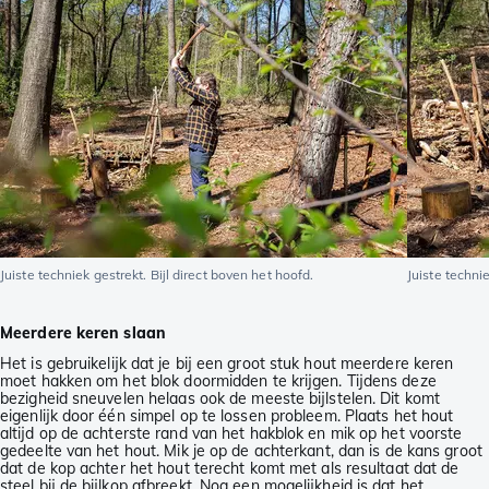
Juiste techniek gestrekt. Bijl direct boven het hoofd.
Juiste techn
Meerdere keren slaan
Het is gebruikelijk dat je bij een groot stuk hout meerdere keren
moet hakken om het blok doormidden te krijgen. Tijdens deze
bezigheid sneuvelen helaas ook de meeste bijlstelen. Dit komt
eigenlijk door één simpel op te lossen probleem. Plaats het hout
altijd op de achterste rand van het hakblok en mik op het voorste
gedeelte van het hout. Mik je op de achterkant, dan is de kans groot
dat de kop achter het hout terecht komt met als resultaat dat de
steel bij de bijlkop afbreekt. Nog een mogelijkheid is dat het