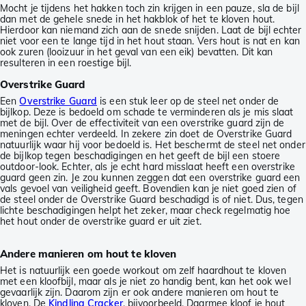
Mocht je tijdens het hakken toch zin krijgen in een pauze, sla de bijl
dan met de gehele snede in het hakblok of het te kloven hout.
Hierdoor kan niemand zich aan de snede snijden. Laat de bijl echter
niet voor een te lange tijd in het hout staan. Vers hout is nat en kan
ook zuren (looizuur in het geval van een eik) bevatten. Dit kan
resulteren in een roestige bijl.
Overstrike Guard
Een
Overstrike Guard
is een stuk leer op de steel net onder de
bijlkop. Deze is bedoeld om schade te verminderen als je mis slaat
met de bijl. Over de effectiviteit van een overstrike guard zijn de
meningen echter verdeeld. In zekere zin doet de Overstrike Guard
natuurlijk waar hij voor bedoeld is. Het beschermt de steel net onder
de bijlkop tegen beschadigingen en het geeft de bijl een stoere
outdoor-look. Echter, als je echt hard misslaat heeft een overstrike
guard geen zin. Je zou kunnen zeggen dat een overstrike guard een
vals gevoel van veiligheid geeft. Bovendien kan je niet goed zien of
de steel onder de Overstrike Guard beschadigd is of niet. Dus, tegen
lichte beschadigingen helpt het zeker, maar check regelmatig hoe
het hout onder de overstrike guard er uit ziet.
Andere manieren om hout te kloven
Het is natuurlijk een goede workout om zelf haardhout te kloven
met een kloofbijl, maar als je niet zo handig bent, kan het ook wel
gevaarlijk zijn. Daarom zijn er ook andere manieren om hout te
kloven. De
Kindling Cracker
, bijvoorbeeld. Daarmee kloof je hout