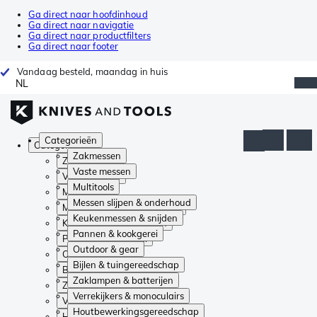
Ga direct naar hoofdinhoud
Ga direct naar navigatie
Ga direct naar productfilters
Ga direct naar footer
Vandaag besteld, maandag in huis
NL
Categorieën
Categorieën
Zakmessen
Zakmessen
Vaste messen
Vaste messen
Multitools
Multitools
Messen slijpen & onderhoud
Messen slijpen & onderhoud
Keukenmessen & snijden
Keukenmessen & snijden
Pannen & kookgerei
Pannen & kookgerei
Outdoor & gear
Outdoor & gear
Bijlen & tuingereedschap
Bijlen & tuingereedschap
Zaklampen & batterijen
Zaklampen & batterijen
Verrekijkers & monoculairs
Verrekijkers & monoculairs
Houtbewerkingsgereedschap
Houtbewerkingsgereedschap