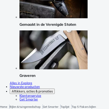
Gemaakt in de Verenigde Staten
Graveren
Alles in Explore
Nieuwste producten
Aftikkers, acties & promoties
Klantenservice
Get Smarter
Home
Bijlen & tuingereedschap
Get Smarter
Toplijst
Top 5 Fiskars bijlen