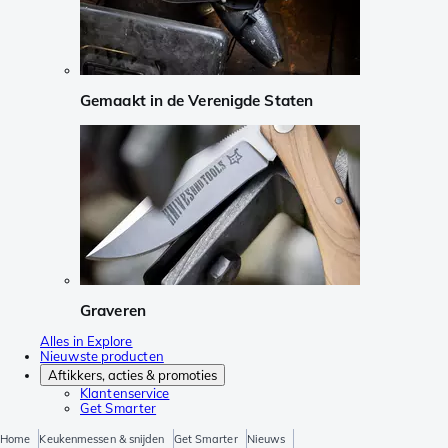
Gemaakt in de Verenigde Staten
Graveren
Alles in Explore
Nieuwste producten
Aftikkers, acties & promoties
Klantenservice
Get Smarter
Home
Keukenmessen & snijden
Get Smarter
Nieuws