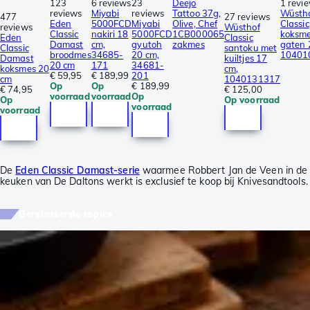
123
6 reviews
23
Deejo
1 revi
reviews
Miyabi
reviews
Tattoo 37g,
Wüsth
477
27 reviews
Eden
5000FCD
Miyabi
Olive, Chef
Classic
reviews
Wüsthof
Classic
nakiri 18
5000FCD
1CB000065
koksme
Eden
Classic
Damast
cm,
gyutoh
zakmes
gaten 
Classic
santoku met
broodmes
34685-
20 cm,
10401
Damast
kuiltjes 17
20 cm
171
34681-
koksmes 20
cm,
€ 59,95
€ 189,99
201
cm
1040131317
Op
Op
€ 189,99
€ 74,95
€ 125,00
voorraad
voorraad
Op
Op
Op voorraad
voorraad
voorraad
De
Eden Classic Damast-serie
waarmee Robbert Jan de Veen in de
keuken van De Daltons werkt is exclusief te koop bij Knivesandtools.
Gerelateerde topics