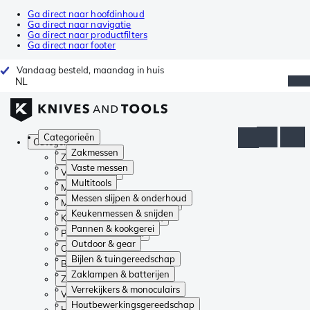
Ga direct naar hoofdinhoud
Ga direct naar navigatie
Ga direct naar productfilters
Ga direct naar footer
Vandaag besteld, maandag in huis
NL
Categorieën
Categorieën
Zakmessen
Zakmessen
Vaste messen
Vaste messen
Multitools
Multitools
Messen slijpen & onderhoud
Messen slijpen & onderhoud
Keukenmessen & snijden
Keukenmessen & snijden
Pannen & kookgerei
Pannen & kookgerei
Outdoor & gear
Outdoor & gear
Bijlen & tuingereedschap
Bijlen & tuingereedschap
Zaklampen & batterijen
Zaklampen & batterijen
Verrekijkers & monoculairs
Verrekijkers & monoculairs
Houtbewerkingsgereedschap
Houtbewerkingsgereedschap