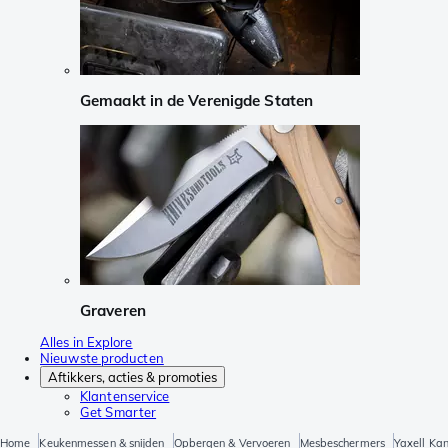
Gemaakt in de Verenigde Staten
Graveren
Alles in Explore
Nieuwste producten
Aftikkers, acties & promoties
Klantenservice
Get Smarter
Home
Keukenmessen & snijden
Opbergen & Vervoeren
Mesbeschermers
Yaxell Ka