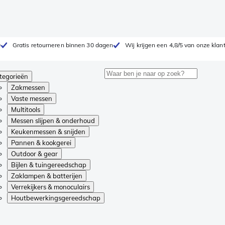
0
Gratis retourneren binnen 30 dagen
Wij krijgen een 4,8/5 van onze klan
tegorieën
Zakmessen
Vaste messen
Multitools
Messen slijpen & onderhoud
Keukenmessen & snijden
Pannen & kookgerei
Outdoor & gear
Bijlen & tuingereedschap
Zaklampen & batterijen
Verrekijkers & monoculairs
Houtbewerkingsgereedschap