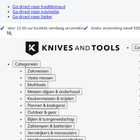
Ga direct naar hoofdinhoud
Ga direct naar navigatie
Ga direct naar footer
Voor 22.00 uur besteld, vandaag verzonden
Gratis verzending vanaf €5
NL
Ca
Categorieën
Zakmessen
Vaste messen
Multitools
Messen slijpen & onderhoud
Keukenmessen & snijden
Pannen & kookgerei
Outdoor & gear
Bijlen & tuingereedschap
Zaklampen & batterijen
Verrekijkers & monoculairs
Houtbewerkingsgereedschap