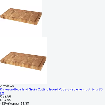
2 reviews
Knivesandtools End Grain Cutting Board P008-5430 eikenhout, 54 x 30
cm
€ 83,56
€ 94,95
-
12%
Bespaar
11,39