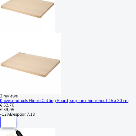
2 reviews
Knivesandtools Hinoki Cutting Board, snijplank hinokihout 45 x 30 cm
€ 52,76
€ 59,95
-
12%
Bespaar
7,19