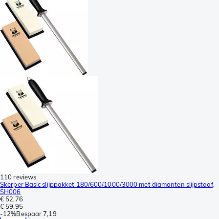
110 reviews
Skerper Basic slijppakket 180/600/1000/3000 met diamanten slijpstaaf,
SH006
€ 52,76
€ 59,95
-
12%
Bespaar
7,19