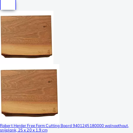
Robert Herder Free Form Cutting Board 9401245180000 walnoothout,
snijplank, 25 x 20 x 1.9 cm