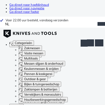
Ga direct naar hoofdinhoud
Ga direct naar navigatie
Ga direct naar footer
Voor 22.00 uur besteld, vandaag verzonden
NL
Categorieën
Categorieën
Zakmessen
Zakmessen
Vaste messen
Vaste messen
Multitools
Multitools
Messen slijpen & onderhoud
Messen slijpen & onderhoud
Keukenmessen & snijden
Keukenmessen & snijden
Pannen & kookgerei
Pannen & kookgerei
Outdoor & gear
Outdoor & gear
Bijlen & tuingereedschap
Bijlen & tuingereedschap
Zaklampen & batterijen
Zaklampen & batterijen
Verrekijkers & monoculairs
Verrekijkers & monoculairs
Houtbewerkingsgereedschap
Houtbewerkingsgereedschap