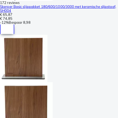
172 reviews
Skerper Basic slijppakket 180/600/1000/3000 met keramische slijpstaaf,
SH004
€ 65,87
€ 74,85
-
12%
Bespaar
8,98