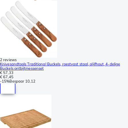
2 reviews
Knivesandtools Traditional Buckels, roestvast staal, olijfhout, 4-delige
Buckels ontbijtmessenset
€ 57,33
€ 67,45
-
15%
Bespaar
10,12