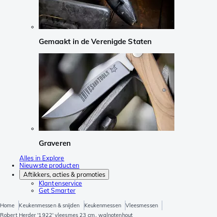
Gemaakt in de Verenigde Staten
Graveren
Alles in Explore
Nieuwste producten
Aftikkers, acties & promoties
Klantenservice
Get Smarter
Home
Keukenmessen & snijden
Keukenmessen
Vleesmessen
Robert Herder '1922' vleesmes 23 cm, walnotenhout