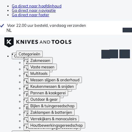
Ga direct naar hoofdinhoud
Ga direct naar navigatie
Ga direct naar footer
Voor 22.00 uur besteld, vandaag verzonden
NL
Categorieën
Categorieën
Zakmessen
Zakmessen
Vaste messen
Vaste messen
Multitools
Multitools
Messen slijpen & onderhoud
Messen slijpen & onderhoud
Keukenmessen & snijden
Keukenmessen & snijden
Pannen & kookgerei
Pannen & kookgerei
Outdoor & gear
Outdoor & gear
Bijlen & tuingereedschap
Bijlen & tuingereedschap
Zaklampen & batterijen
Zaklampen & batterijen
Verrekijkers & monoculairs
Verrekijkers & monoculairs
Houtbewerkingsgereedschap
Houtbewerkingsgereedschap