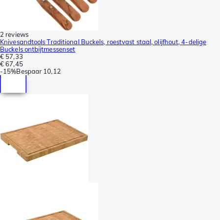
2 reviews
Knivesandtools Traditional Buckels, roestvast staal, olijfhout, 4-delige
Buckels ontbijtmessenset
€ 57,33
€ 67,45
-
15%
Bespaar
10,12