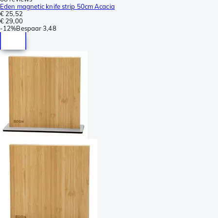
Eden magnetic knife strip 50cm Acacia
€ 25,52
€ 29,00
-
12%
Bespaar
3,48