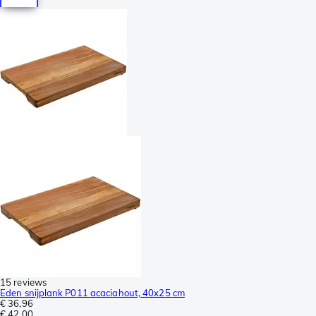
15 reviews
Eden snijplank P011 acaciahout, 40x25 cm
€ 36,96
€ 42,00