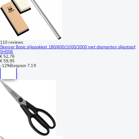
110 reviews
Skerper Basic slijppakket 180/600/1000/3000 met diamanten slijpstaaf,
SH006
€ 52,76
€ 59,95
-
12%
Bespaar
7,19