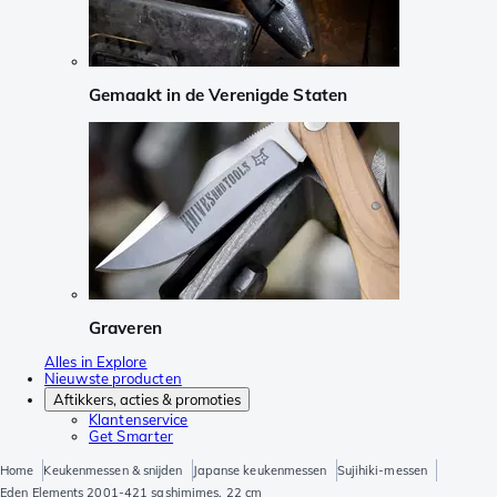
Gemaakt in de Verenigde Staten
Graveren
Alles in Explore
Nieuwste producten
Aftikkers, acties & promoties
Klantenservice
Get Smarter
Home
Keukenmessen & snijden
Japanse keukenmessen
Sujihiki-messen
Eden Elements 2001-421 sashimimes, 22 cm