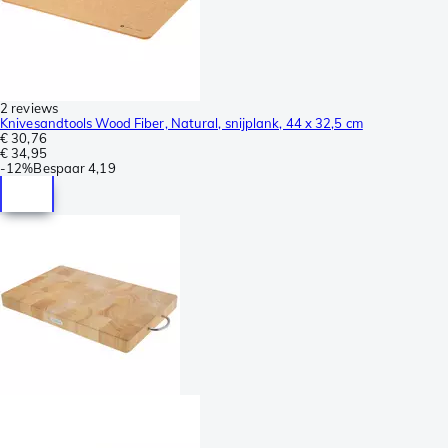
2 reviews
Knivesandtools Wood Fiber, Natural, snijplank, 44 x 32,5 cm
€ 30,76
€ 34,95
-
12%
Bespaar
4,19