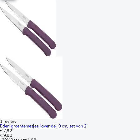
1 review
Eden groentemesjes, lavendel, 9 cm, set van 2
€ 7,92
€ 9,90
-
20%
Bespaar
1,98