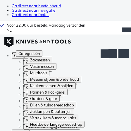
Ga direct naar hoofdinhoud
Ga direct naar navigatie
Ga direct naar footer
Voor 22.00 uur besteld, vandaag verzonden
NL
Categorieën
Categorieën
Zakmessen
Zakmessen
Vaste messen
Vaste messen
Multitools
Multitools
Messen slijpen & onderhoud
Messen slijpen & onderhoud
Keukenmessen & snijden
Keukenmessen & snijden
Pannen & kookgerei
Pannen & kookgerei
Outdoor & gear
Outdoor & gear
Bijlen & tuingereedschap
Bijlen & tuingereedschap
Zaklampen & batterijen
Zaklampen & batterijen
Verrekijkers & monoculairs
Verrekijkers & monoculairs
Houtbewerkingsgereedschap
Houtbewerkingsgereedschap