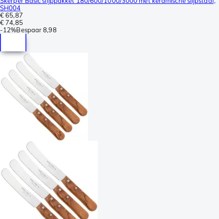
Skerper Basic slijppakket 180/600/1000/3000 met keramische slijpstaaf,
SH004
€ 65,87
€ 74,85
-
12%
Bespaar
8,98