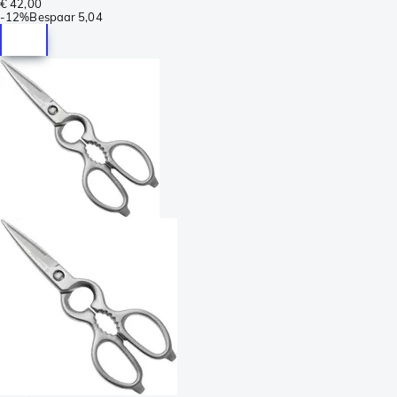
€ 42,00
-
12%
Bespaar
5,04