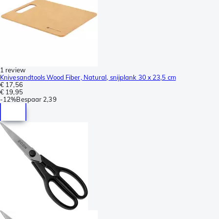
1 review
Knivesandtools Wood Fiber, Natural, snijplank 30 x 23,5 cm
€ 17,56
€ 19,95
-
12%
Bespaar
2,39