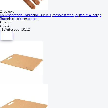
2 reviews
Knivesandtools Traditional Buckels, roestvast staal, olijfhout, 4-delige
Buckels ontbijtmessenset
€ 57,33
€ 67,45
-
15%
Bespaar
10,12