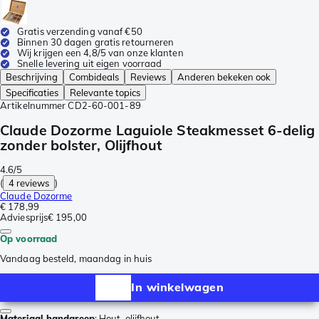
Gratis verzending vanaf €50
Binnen 30 dagen gratis retourneren
Wij krijgen een 4,8/5 van onze klanten
Snelle levering uit eigen voorraad
Beschrijving
Combideals
Reviews
Anderen bekeken ook
Specificaties
Relevante topics
Artikelnummer
CD2-60-001-89
Claude Dozorme Laguiole Steakmesset 6-delig
zonder bolster, Olijfhout
4.6/5
(
4 reviews
)
Claude Dozorme
€ 178,99
Adviesprijs
€ 195,00
Op voorraad
Vandaag besteld, maandag in huis
In winkelwagen
Materiaal handgreep
:
Hout, olijfhout