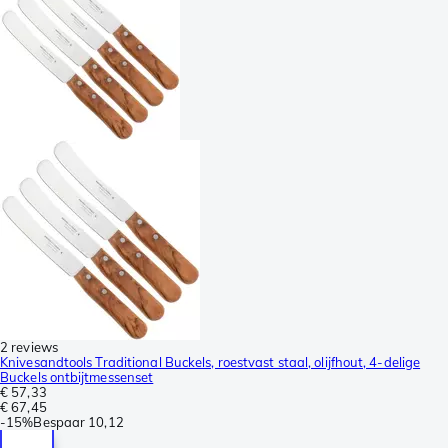
2 reviews
Knivesandtools Traditional Buckels, roestvast staal, olijfhout, 4-delige
Buckels ontbijtmessenset
€ 57,33
€ 67,45
-
15%
Bespaar
10,12