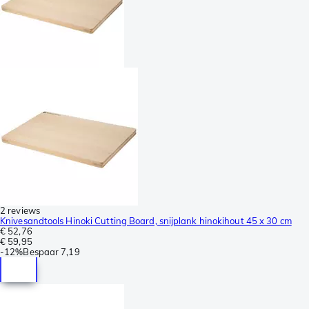
2 reviews
Knivesandtools Hinoki Cutting Board, snijplank hinokihout 45 x 30 cm
€ 52,76
€ 59,95
-
12%
Bespaar
7,19