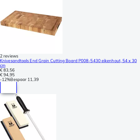
2 reviews
Knivesandtools End Grain Cutting Board P008-5430 eikenhout, 54 x 30
cm
€ 83,56
€ 94,95
-
12%
Bespaar
11,39