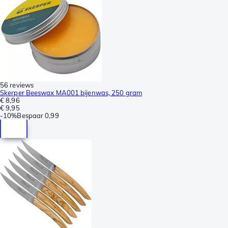
56 reviews
Skerper Beeswax MA001 bijenwas, 250 gram
€ 8,96
€ 9,95
-
10%
Bespaar
0,99