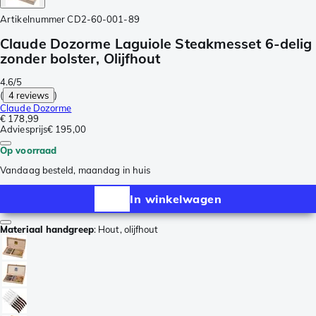
Artikelnummer
CD2-60-001-89
Claude Dozorme Laguiole Steakmesset 6-delig
zonder bolster, Olijfhout
4.6/5
(
4 reviews
)
Claude Dozorme
€ 178,99
Adviesprijs
€ 195,00
Op voorraad
Vandaag besteld, maandag in huis
In winkelwagen
Materiaal handgreep
:
Hout, olijfhout