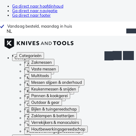
Ga direct naar hoofdinhoud
Ga direct naar navigatie
Ga direct naar footer
Vandaag besteld, maandag in huis
NL
Categorieën
Categorieën
Zakmessen
Zakmessen
Vaste messen
Vaste messen
Multitools
Multitools
Messen slijpen & onderhoud
Messen slijpen & onderhoud
Keukenmessen & snijden
Keukenmessen & snijden
Pannen & kookgerei
Pannen & kookgerei
Outdoor & gear
Outdoor & gear
Bijlen & tuingereedschap
Bijlen & tuingereedschap
Zaklampen & batterijen
Zaklampen & batterijen
Verrekijkers & monoculairs
Verrekijkers & monoculairs
Houtbewerkingsgereedschap
Houtbewerkingsgereedschap