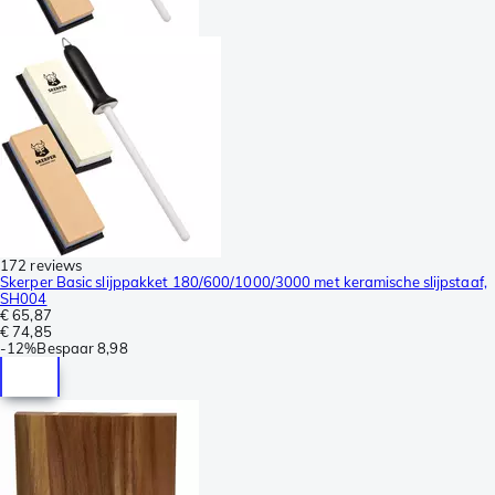
172 reviews
Skerper Basic slijppakket 180/600/1000/3000 met keramische slijpstaaf,
SH004
€ 65,87
€ 74,85
-
12%
Bespaar
8,98