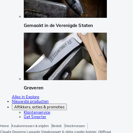
Gemaakt in de Verenigde Staten
Graveren
Alles in Explore
Nieuwste producten
Aftikkers, acties & promoties
Klantenservice
Get Smarter
Home
Keukenmessen & snijden
Bestek
Steakmessen
Claude Dozorme Laguiole Steakmesset 6-delig zonder bolster, Olijfhout