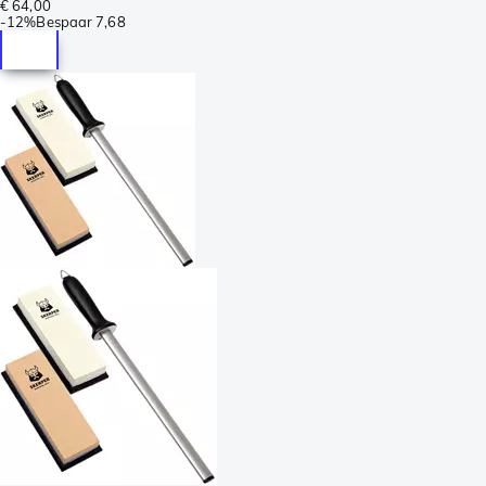
€ 64,00
-
12%
Bespaar
7,68