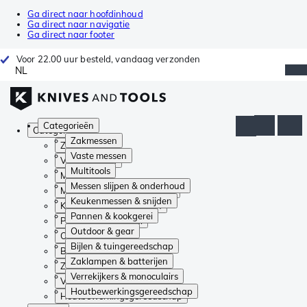
Ga direct naar hoofdinhoud
Ga direct naar navigatie
Ga direct naar footer
Voor 22.00 uur besteld, vandaag verzonden
NL
Categorieën
Categorieën
Zakmessen
Zakmessen
Vaste messen
Vaste messen
Multitools
Multitools
Messen slijpen & onderhoud
Messen slijpen & onderhoud
Keukenmessen & snijden
Keukenmessen & snijden
Pannen & kookgerei
Pannen & kookgerei
Outdoor & gear
Outdoor & gear
Bijlen & tuingereedschap
Bijlen & tuingereedschap
Zaklampen & batterijen
Zaklampen & batterijen
Verrekijkers & monoculairs
Verrekijkers & monoculairs
Houtbewerkingsgereedschap
Houtbewerkingsgereedschap