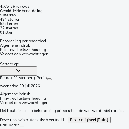
4.7/5
(
56 reviews
)
Gemiddelde beoordeling
5 sterren
48
4 sterren
5
3 sterren
2
2 sterren
0
1 ster
1
Beoordeling per onderdeel
Algemene indruk
Prijs-kwaliteitsverhouding
Voldoet aan verwachtingen
Sorteer op
:
Berndt Fürstenberg
, Berlin
woensdag 29 juli 2026
Algemene indruk
Prijs-kwaliteitsverhouding
Voldoet aan verwachtingen
Het hout ziet er na behandeling prima uit en de was wordt niet ranzig.
Deze review is automatisch vertaald -
Bekijk origineel (Duits)
Bas
, Baarn