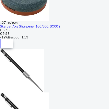
127 reviews
Skerper Axe Sharpener 160/600, SO002
€ 8,76
€ 9,95
-
12%
Bespaar
1,19