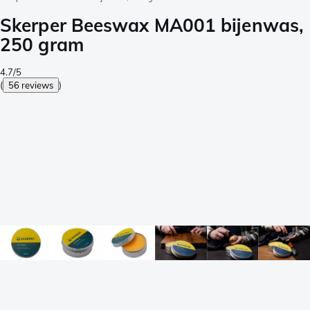
Skerper Beeswax MA001 bijenwas,
250 gram
4.7/5
(
56 reviews
)