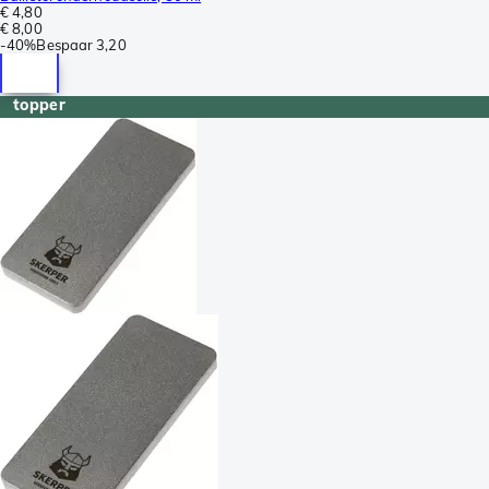
€ 4,80
€ 8,00
-
40%
Bespaar
3,20
topper