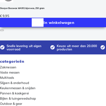
Skerper Beeswax MA001 bijenwas, 250 gram
€ 9,95
In winkelwagen
Snelle levering uit eigen
Keuze uit meer dan 20.000
voorraad
producten
categorieën
Zakmessen
Vaste messen
Multitools
Slijpen & onderhoud
Keukenmessen & snijden
Pannen & kookgerei
Bijlen & tuingereedschap
Outdoor & gear