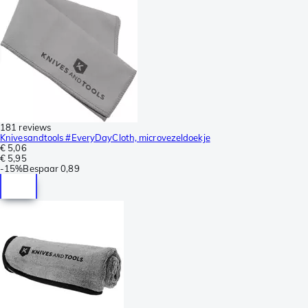
181 reviews
Knivesandtools #EveryDayCloth, microvezeldoekje
€ 5,06
€ 5,95
-
15%
Bespaar
0,89