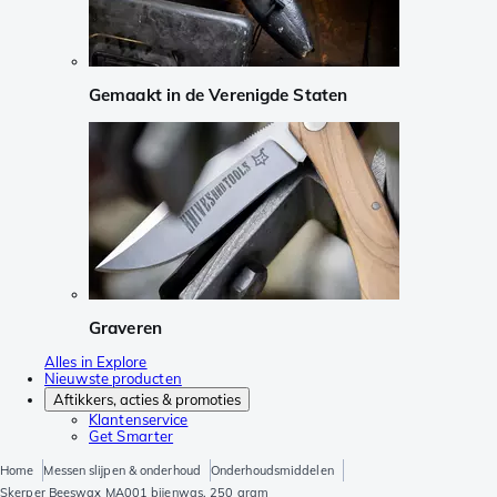
Gemaakt in de Verenigde Staten
Graveren
Alles in Explore
Nieuwste producten
Aftikkers, acties & promoties
Klantenservice
Get Smarter
Home
Messen slijpen & onderhoud
Onderhoudsmiddelen
Skerper Beeswax MA001 bijenwas, 250 gram