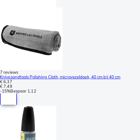
7 reviews
Knivesandtools Polishing Cloth, microvezeldoek, 40 cm bij 40 cm
€ 6,37
€ 7,49
-
15%
Bespaar
1,12