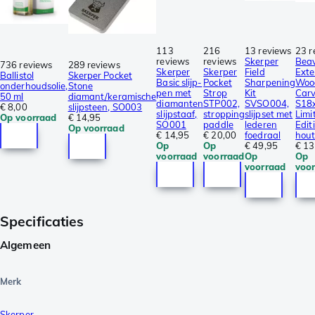
113
216
13 reviews
23 r
reviews
reviews
Skerper
Beav
736 reviews
289 reviews
Skerper
Skerper
Field
Ext
Ballistol
Skerper Pocket
Basic slijp-
Pocket
Sharpening
Woo
onderhoudsolie,
Stone
pen met
Strop
Kit
Carv
50 ml
diamant/keramische
diamanten
STP002,
SVSO004,
S18
€ 8,00
slijpsteen, SO003
slijpstaaf,
stropping
slijpset met
Limi
Op voorraad
€ 14,95
SO001
paddle
lederen
Edit
Op voorraad
€ 14,95
€ 20,00
foedraal
hout
Op
Op
€ 49,95
€ 13
voorraad
voorraad
Op
Op
voorraad
voo
Specificaties
Algemeen
Merk
Skerper