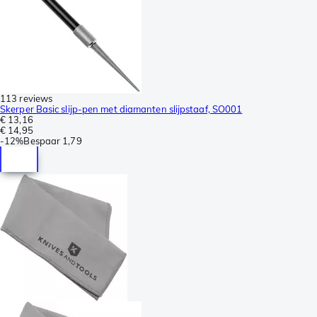
113 reviews
Skerper Basic slijp-pen met diamanten slijpstaaf, SO001
€ 13,16
€ 14,95
-
12%
Bespaar
1,79