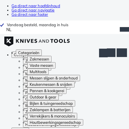
Ga direct naar hoofdinhoud
Ga direct naar navigatie
Ga direct naar footer
Vandaag besteld, maandag in huis
NL
Categorieën
Categorieën
Zakmessen
Zakmessen
Vaste messen
Vaste messen
Multitools
Multitools
Messen slijpen & onderhoud
Messen slijpen & onderhoud
Keukenmessen & snijden
Keukenmessen & snijden
Pannen & kookgerei
Pannen & kookgerei
Outdoor & gear
Outdoor & gear
Bijlen & tuingereedschap
Bijlen & tuingereedschap
Zaklampen & batterijen
Zaklampen & batterijen
Verrekijkers & monoculairs
Verrekijkers & monoculairs
Houtbewerkingsgereedschap
Houtbewerkingsgereedschap