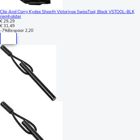
Clip And Carry Kydex Sheath Victorinox SwissTool, Black VSTOOL-BLK
riemholster
€ 29,29
€ 31,49
-
7%
Bespaar
2,20