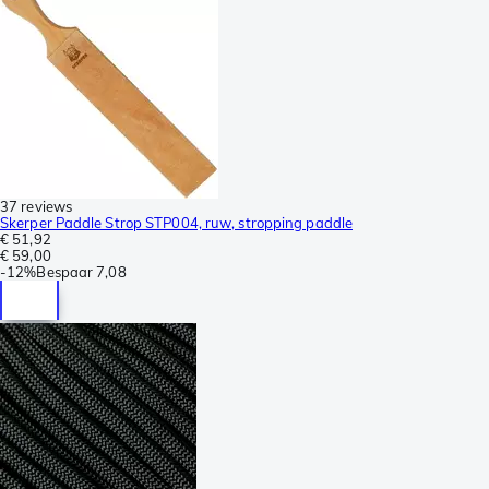
37 reviews
Skerper Paddle Strop STP004, ruw, stropping paddle
€ 51,92
€ 59,00
-
12%
Bespaar
7,08