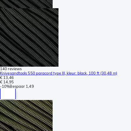
140 reviews
Knivesandtools 550 paracord type III, kleur: black, 100 ft (30,48 m)
€ 13,46
€ 14,95
-
10%
Bespaar
1,49