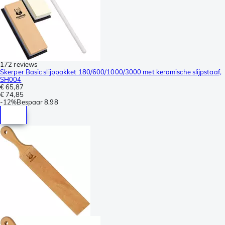
172 reviews
Skerper Basic slijppakket 180/600/1000/3000 met keramische slijpstaaf,
SH004
€ 65,87
€ 74,85
-
12%
Bespaar
8,98