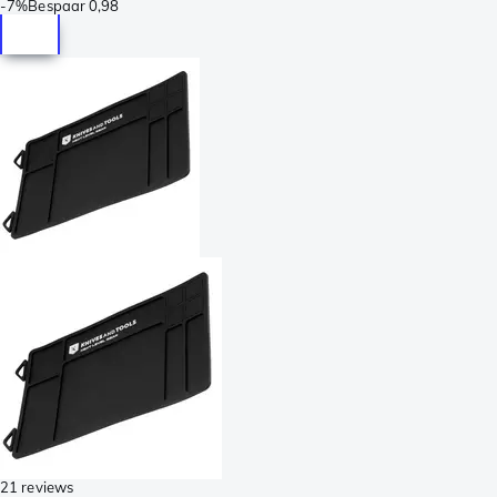
-
7%
Bespaar
0,98
21 reviews