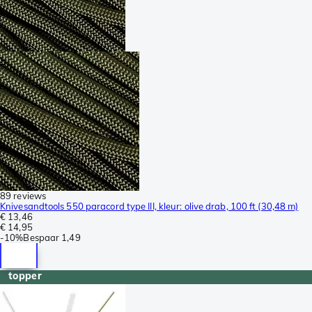
89 reviews
Knivesandtools 550 paracord type III, kleur: olive drab, 100 ft (30,48 m)
€ 13,46
€ 14,95
-
10%
Bespaar
1,49
topper