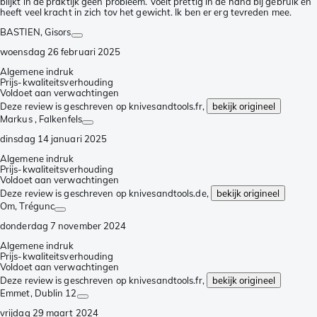
blijkt in de praktijk geen probleem. Voelt prettig in de hand bij gebruik en
heeft veel kracht in zich tov het gewicht. Ik ben er erg tevreden mee.
BASTIEN
, Gisors
woensdag 26 februari 2025
Algemene indruk
Prijs-kwaliteitsverhouding
Voldoet aan verwachtingen
Deze review is geschreven op knivesandtools.fr,
bekijk origineel
Markus
, Falkenfels
dinsdag 14 januari 2025
Algemene indruk
Prijs-kwaliteitsverhouding
Voldoet aan verwachtingen
Deze review is geschreven op knivesandtools.de,
bekijk origineel
Om
, Trégunc
donderdag 7 november 2024
Algemene indruk
Prijs-kwaliteitsverhouding
Voldoet aan verwachtingen
Deze review is geschreven op knivesandtools.fr,
bekijk origineel
Emmet
, Dublin 12
vrijdag 29 maart 2024