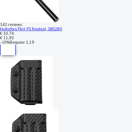
142 reviews
Hultafors Flint FS firesteel, 380280
€ 10,74
€ 11,93
-
10%
Bespaar
1,19