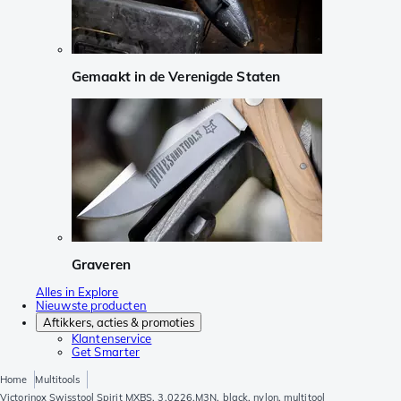
Gemaakt in de Verenigde Staten
Graveren
Alles in Explore
Nieuwste producten
Aftikkers, acties & promoties
Klantenservice
Get Smarter
Home
Multitools
Victorinox Swisstool Spirit MXBS, 3.0226.M3N, black, nylon, multitool