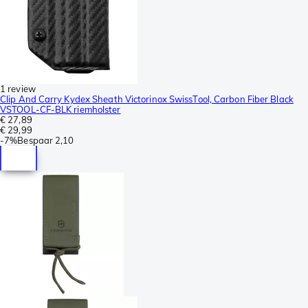
1 review
Clip And Carry Kydex Sheath Victorinox SwissTool, Carbon Fiber Black
VSTOOL-CF-BLK riemholster
€ 27,89
€ 29,99
-
7%
Bespaar
2,10