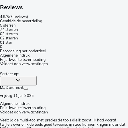
Reviews
4.9/5
(
7 reviews
)
Gemiddelde beoordeling
5 sterren
7
4 sterren
0
3 sterren
0
2 sterren
0
1 ster
0
Beoordeling per onderdeel
Algemene indruk
Prijs-kwaliteitsverhouding
Voldoet aan verwachtingen
Sorteer op
:
M.
, Dordrecht
vrijdag 11 juli 2025
Algemene indruk
Prijs-kwaliteitsverhouding
Voldoet aan verwachtingen
Veelzijdige multi-tool met precies de tools die ik zocht. Ik had vooraf
twijfels over of ik de tools goed tevoorschijn zou kunnen krijgen maar dat