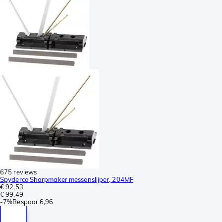
675 reviews
Spyderco Sharpmaker messenslijper, 204MF
€ 92,53
€ 99,49
-
7%
Bespaar
6,96