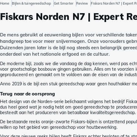
Home
Bijlen & tuingereedschap
Get Smarter
Review
Fiskars Norden N7 | Expert 
Fiskars Norden N7 | Expert R
De mens gebruikt al eeuwenlang bijlen voor verschillende taken
handgreep toe voor meer snijvermogen. Onze voorouders gebruikt
Duizenden jaren later is de bijl nog steeds een belangrijk gere
onderdeel van het nationale erfgoed en de cultuur.
De moderne bijl, zoals we die vandaag de dag kennen, werd pas echt o
voor grootschalige bosbouw gingen gebruiken. Alles om te voorzien
geproduceerd en gemaakt om te voldoen aan de eisen van de industr
Anno 2019 is de bijl een stuk gereedschap waar geen houthakker meer 
Terug naar de oorsprong
Het design van de Norden-serie belichaamt volgens het bedrijf Fiskar
dus heel goed wat je nodig hebt om goed gereedschap te produceren. 
besteedt aan het produceren van betaalbaar kwaliteitsgereedschap.
De bestaande reeks oranje-zwarte Fiskars-bijlen is ontzettend populai
willen op het gebied van gereedschap voor houtbewerking.
Voor deze nieuwe reeks bijlen heeft Fiskars echter besloten af te 