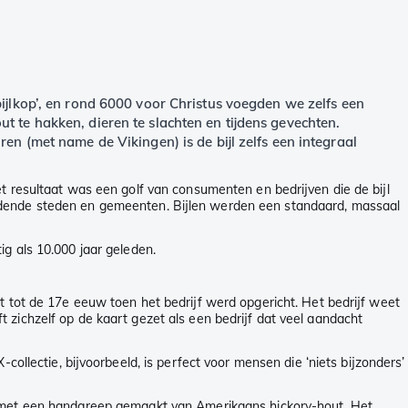
bijlkop’, en rond 6000 voor Christus voegden we zelfs een
t te hakken, dieren te slachten en tijdens gevechten.
en (met name de Vikingen) is de bijl zelfs een integraal
et resultaat was een golf van consumenten en bedrijven die de bijl
ordende steden en gemeenten. Bijlen werden een standaard, massaal
g als 10.000 jaar geleden.
at tot de 17e eeuw toen het bedrijf werd opgericht. Het bedrijf weet
 zichzelf op de kaart gezet als een bedrijf dat veel aandacht
collectie, bijvoorbeeld, is perfect voor mensen die ‘niets bijzonders’
jl met een handgreep gemaakt van Amerikaans hickory-hout. Het