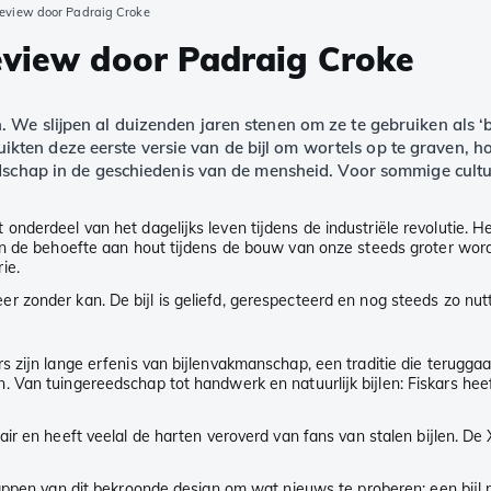
Review door Padraig Croke
eview door Padraig Croke
. We slijpen al duizenden jaren stenen om ze te gebruiken als ‘
en deze eerste versie van de bijl om wortels op te graven, hou
edschap in de geschiedenis van de mensheid. Voor sommige cultur
nderdeel van het dagelijks leven tijdens de industriële revolutie. H
 in de behoefte aan hout tijdens de bouw van onze steeds groter w
ie.
zonder kan. De bijl is geliefd, gerespecteerd en nog steeds zo nutti
s zijn lange erfenis van bijlenvakmanschap, een traditie die terugga
Van tuingereedschap tot handwerk en natuurlijk bijlen: Fiskars heeft
r en heeft veelal de harten veroverd van fans van stalen bijlen. De X-
stappen van dit bekroonde design om wat nieuws te proberen: een bi