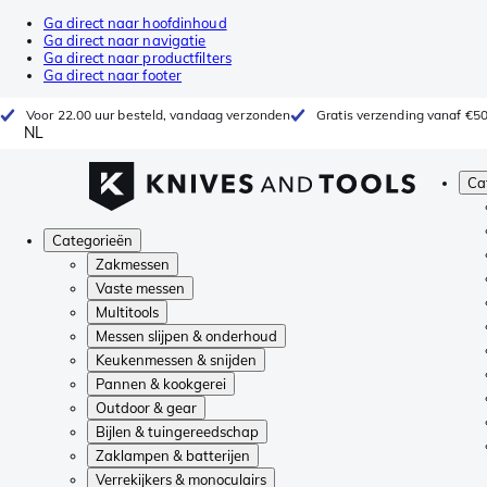
Ga direct naar hoofdinhoud
Ga direct naar navigatie
Ga direct naar productfilters
Ga direct naar footer
Voor 22.00 uur besteld, vandaag verzonden
Gratis verzending vanaf €5
NL
Ca
Categorieën
Zakmessen
Vaste messen
Multitools
Messen slijpen & onderhoud
Keukenmessen & snijden
Pannen & kookgerei
Outdoor & gear
Bijlen & tuingereedschap
Zaklampen & batterijen
Verrekijkers & monoculairs