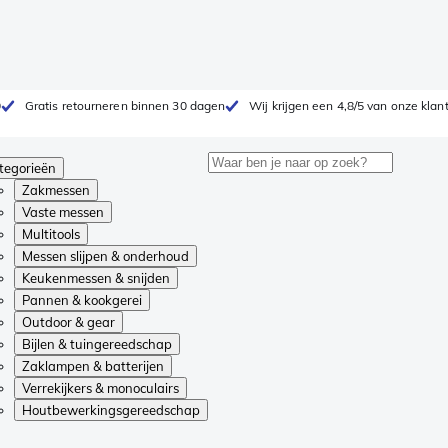
0
Gratis retourneren binnen 30 dagen
Wij krijgen een 4,8/5 van onze klan
tegorieën
Zakmessen
Vaste messen
Multitools
Messen slijpen & onderhoud
Keukenmessen & snijden
Pannen & kookgerei
Outdoor & gear
Bijlen & tuingereedschap
Zaklampen & batterijen
Verrekijkers & monoculairs
Houtbewerkingsgereedschap