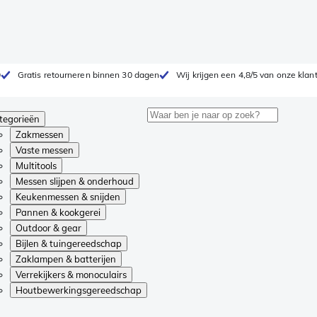
0
Gratis retourneren binnen 30 dagen
Wij krijgen een 4,8/5 van onze klan
tegorieën
Zakmessen
Vaste messen
Multitools
Messen slijpen & onderhoud
Keukenmessen & snijden
Pannen & kookgerei
Outdoor & gear
Bijlen & tuingereedschap
Zaklampen & batterijen
Verrekijkers & monoculairs
Houtbewerkingsgereedschap