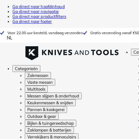
Ga direct naar hoofdinhoud
Ga direct naar navigatie
Ga direct naar productfilters
Ga direct naar footer
Voor 22.00 uur besteld, vandaag verzonden
Gratis verzending vanaf €5
NL
Ca
Categorieën
Zakmessen
Vaste messen
Multitools
Messen slijpen & onderhoud
Keukenmessen & snijden
Pannen & kookgerei
Outdoor & gear
Bijlen & tuingereedschap
Zaklampen & batterijen
Verrekijkers & monoculairs