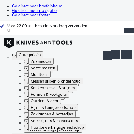
Ga direct naar hoofdinhoud
Ga direct naar navigatie
Ga direct naar footer
Voor 22.00 uur besteld, vandaag verzonden
NL
Categorieën
Categorieën
Zakmessen
Zakmessen
Vaste messen
Vaste messen
Multitools
Multitools
Messen slijpen & onderhoud
Messen slijpen & onderhoud
Keukenmessen & snijden
Keukenmessen & snijden
Pannen & kookgerei
Pannen & kookgerei
Outdoor & gear
Outdoor & gear
Bijlen & tuingereedschap
Bijlen & tuingereedschap
Zaklampen & batterijen
Zaklampen & batterijen
Verrekijkers & monoculairs
Verrekijkers & monoculairs
Houtbewerkingsgereedschap
Houtbewerkingsgereedschap