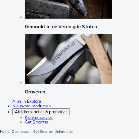
Gemaakt in de Verenigde Staten
Graveren
Alles in Explore
Nieuwste producten
Aftikkers, acties & promoties
Klantenservice
Get Smarter
Home
Zakmessen
Get Smarter
Informatie