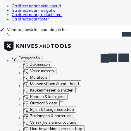
Ga direct naar hoofdinhoud
Ga direct naar navigatie
Ga direct naar productfilters
Ga direct naar footer
Vandaag besteld, maandag in huis
NL
Categorieën
Categorieën
Zakmessen
Zakmessen
Vaste messen
Vaste messen
Multitools
Multitools
Messen slijpen & onderhoud
Messen slijpen & onderhoud
Keukenmessen & snijden
Keukenmessen & snijden
Pannen & kookgerei
Pannen & kookgerei
Outdoor & gear
Outdoor & gear
Bijlen & tuingereedschap
Bijlen & tuingereedschap
Zaklampen & batterijen
Zaklampen & batterijen
Verrekijkers & monoculairs
Verrekijkers & monoculairs
Houtbewerkingsgereedschap
Houtbewerkingsgereedschap