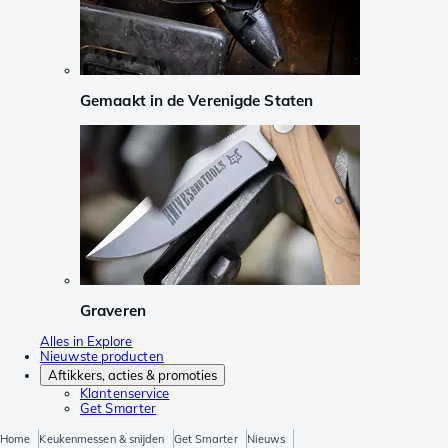
Gemaakt in de Verenigde Staten
Graveren
Alles in Explore
Nieuwste producten
Aftikkers, acties & promoties
Klantenservice
Get Smarter
Home
Keukenmessen & snijden
Get Smarter
Nieuws