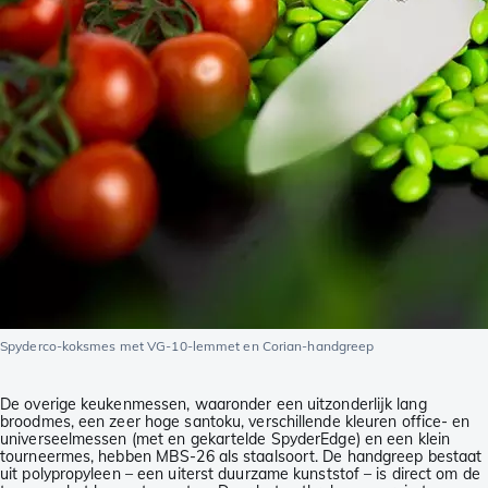
Spyderco-koksmes met VG-10-lemmet en Corian-handgreep
De overige keukenmessen, waaronder een uitzonderlijk lang
broodmes, een zeer hoge santoku, verschillende kleuren office- en
universeelmessen (met en gekartelde SpyderEdge) en een klein
tourneermes, hebben MBS-26 als staalsoort. De handgreep bestaat
uit polypropyleen – een uiterst duurzame kunststof – is direct om de