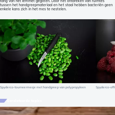
tang van het lemmet gegoten. Door het ontbreken van ruimtes
tussen het handgreepmateriaal en het staal hebben bacteriën geen
enkele kans zich in het mes te nestelen.
Spyderco-tourneermesje met handgreep van polypropyleen
Spyderco-of
Gerelateerde topics