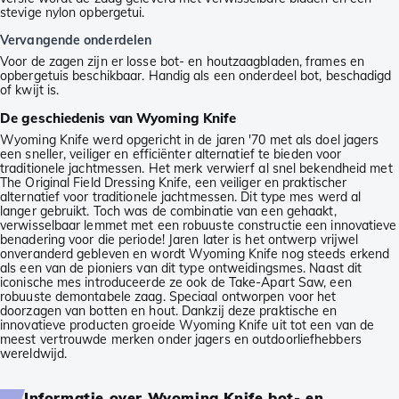
stevige nylon opbergetui.
Vervangende onderdelen
Voor de zagen zijn er losse bot- en houtzaagbladen, frames en
opbergetuis beschikbaar. Handig als een onderdeel bot, beschadigd
of kwijt is.
De geschiedenis van Wyoming Knife
Wyoming Knife werd opgericht in de jaren '70 met als doel jagers
een sneller, veiliger en efficiënter alternatief te bieden voor
traditionele jachtmessen. Het merk verwierf al snel bekendheid met
The Original Field Dressing Knife, een veiliger en praktischer
alternatief voor traditionele jachtmessen. Dit type mes werd al
langer gebruikt. Toch was de combinatie van een gehaakt,
verwisselbaar lemmet met een robuuste constructie een innovatieve
benadering voor die periode! Jaren later is het ontwerp vrijwel
onveranderd gebleven en wordt Wyoming Knife nog steeds erkend
als een van de pioniers van dit type ontweidingsmes. Naast dit
iconische mes introduceerde ze ook de Take-Apart Saw, een
robuuste demontabele zaag. Speciaal ontworpen voor het
doorzagen van botten en hout. Dankzij deze praktische en
innovatieve producten groeide Wyoming Knife uit tot een van de
meest vertrouwde merken onder jagers en outdoorliefhebbers
wereldwijd.
Informatie over Wyoming Knife bot- en