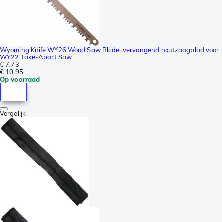
Wyoming Knife WY26 Wood Saw Blade, vervangend houtzaagblad voor
WY22 Take-Apart Saw
€ 7,73
€ 10,95
Op voorraad
Vergelijk