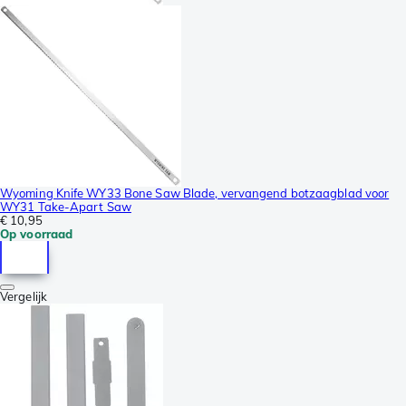
Wyoming Knife WY33 Bone Saw Blade, vervangend botzaagblad voor
WY31 Take-Apart Saw
€ 10,95
Op voorraad
Vergelijk