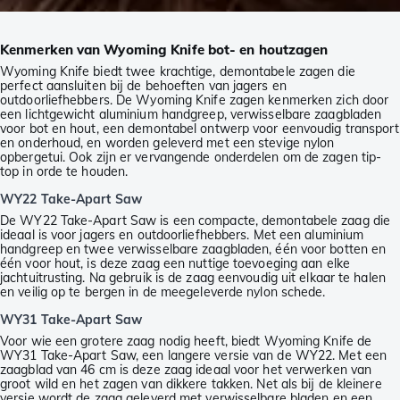
Kenmerken van Wyoming Knife bot- en houtzagen
Wyoming Knife biedt twee krachtige, demontabele zagen die
perfect aansluiten bij de behoeften van jagers en
outdoorliefhebbers. De Wyoming Knife zagen kenmerken zich door
een lichtgewicht aluminium handgreep, verwisselbare zaagbladen
voor bot en hout, een demontabel ontwerp voor eenvoudig transport
en onderhoud, en worden geleverd met een stevige nylon
opbergetui. Ook zijn er vervangende onderdelen om de zagen tip-
top in orde te houden.
WY22 Take-Apart Saw
De WY22 Take-Apart Saw is een compacte, demontabele zaag die
ideaal is voor jagers en outdoorliefhebbers. Met een aluminium
handgreep en twee verwisselbare zaagbladen, één voor botten en
één voor hout, is deze zaag een nuttige toevoeging aan elke
jachtuitrusting. Na gebruik is de zaag eenvoudig uit elkaar te halen
en veilig op te bergen in de meegeleverde nylon schede.
WY31 Take-Apart Saw
Voor wie een grotere zaag nodig heeft, biedt Wyoming Knife de
WY31 Take-Apart Saw, een langere versie van de WY22. Met een
zaagblad van 46 cm is deze zaag ideaal voor het verwerken van
groot wild en het zagen van dikkere takken. Net als bij de kleinere
versie wordt de zaag geleverd met verwisselbare bladen en een