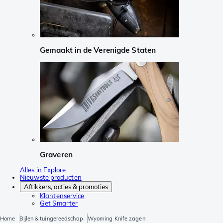
Gemaakt in de Verenigde Staten
Graveren
Alles in Explore
Nieuwste producten
Aftikkers, acties & promoties
Klantenservice
Get Smarter
Home
Bijlen & tuingereedschap
Wyoming Knife zagen