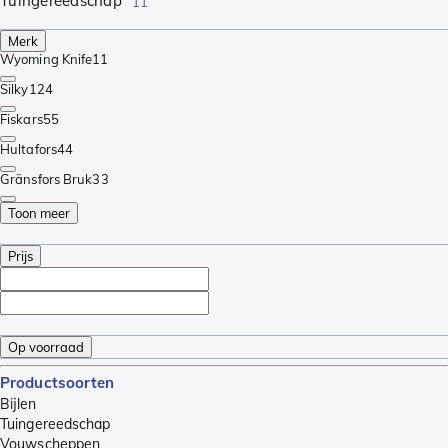
Tuingereedschap
11
Merk
Wyoming Knife
11
Silky
124
Fiskars
55
Hultafors
44
Gränsfors Bruk
33
Toon meer
Prijs
Op voorraad
Productsoorten
Bijlen
Tuingereedschap
Vouwscheppen