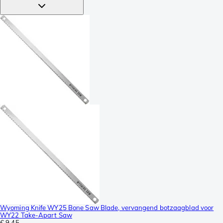
Wyoming Knife WY25 Bone Saw Blade, vervangend botzaagblad voor
WY22 Take-Apart Saw
€ 9,45