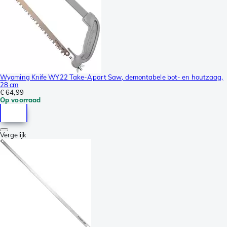
Wyoming Knife WY22 Take-Apart Saw, demontabele bot- en houtzaag,
28 cm
€ 64,99
Op voorraad
Vergelijk