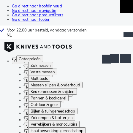
Ga direct naar hoofdinhoud
Ga direct naar navigatie
Ga direct naar productfilters
Ga direct naar footer
Voor 22.00 uur besteld, vandaag verzonden
NL
Categorieën
Categorieën
Zakmessen
Zakmessen
Vaste messen
Vaste messen
Multitools
Multitools
Messen slijpen & onderhoud
Messen slijpen & onderhoud
Keukenmessen & snijden
Keukenmessen & snijden
Pannen & kookgerei
Pannen & kookgerei
Outdoor & gear
Outdoor & gear
Bijlen & tuingereedschap
Bijlen & tuingereedschap
Zaklampen & batterijen
Zaklampen & batterijen
Verrekijkers & monoculairs
Verrekijkers & monoculairs
Houtbewerkingsgereedschap
Houtbewerkingsgereedschap