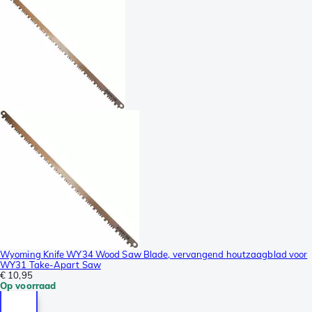
Wyoming Knife WY34 Wood Saw Blade, vervangend houtzaagblad voor
WY31 Take-Apart Saw
€ 10,95
Op voorraad