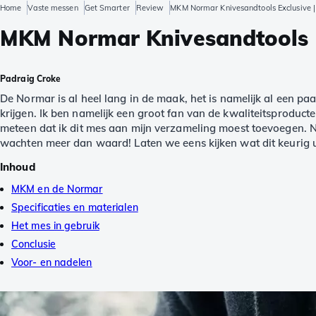
Home
Vaste messen
Get Smarter
Review
MKM Normar Knivesandtools Exclusive 
MKM Normar Knivesandtools E
Padraig Croke
De Normar is al heel lang in de maak, het is namelijk al een pa
krijgen. Ik ben namelijk een groot fan van de kwaliteitsproduc
meteen dat ik dit mes aan mijn verzameling moest toevoegen. N
wachten meer dan waard! Laten we eens kijken wat dit keurig 
Inhoud
MKM en de Normar
Specificaties en materialen
Het mes in gebruik
Conclusie
Voor- en nadelen