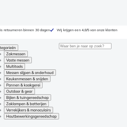
is retourneren binnen 30 dagen
Wij krijgen een 4,8/5 van onze klanten
tegorieën
Zakmessen
Vaste messen
Multitools
Messen slijpen & onderhoud
Keukenmessen & snijden
Pannen & kookgerei
Outdoor & gear
Bijlen & tuingereedschap
Zaklampen & batterijen
Verrekijkers & monoculairs
Houtbewerkingsgereedschap