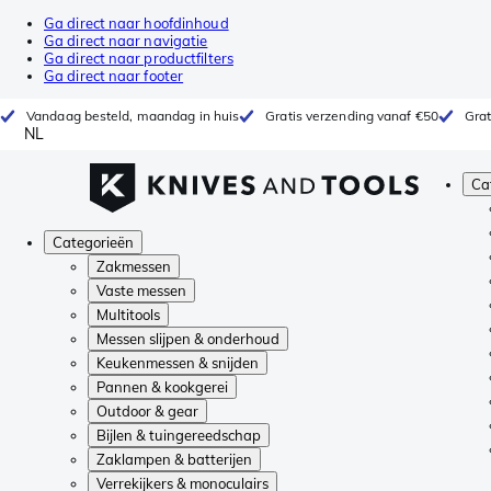
Ga direct naar hoofdinhoud
Ga direct naar navigatie
Ga direct naar productfilters
Ga direct naar footer
Vandaag besteld, maandag in huis
Gratis verzending vanaf €50
Grat
NL
Ca
Categorieën
Zakmessen
Vaste messen
Multitools
Messen slijpen & onderhoud
Keukenmessen & snijden
Pannen & kookgerei
Outdoor & gear
Bijlen & tuingereedschap
Zaklampen & batterijen
Verrekijkers & monoculairs